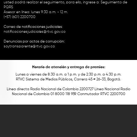
usted podrá realizar el seguimiento, para ello, ingrese a:
Seguimiento de
PQRS
Asesor en línea: lunes 9:30 a.m. - 12 m.
(+57) (601) 2200700
Correo de notificaciones judiciales:
notificacionesjudiciales@rtvc.gov.co
Denuncias por actos de corrupción:
soytransparente@rtvc.gov.co
Horario de atención y entrega de premios:
Lunes a viernes de 8:30 a.m. a 1 p.m. y de 2:30 p.m. a 4:30 p.m.
RTVC Sistema de Medios Públicos, Carrera 45 # 26-33, Bogotá.
Línea directa Radio Nacional de Colombia 2200727 Línea Nacional Radio
Nacional de Colombia 01 8000 118 959. Conmutador RTVC 2200700
Este contenido fue financiado con recursos del Fondo Único de Tecnologías
de la Información y las Comunicaciones de MinTic.