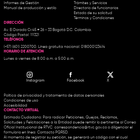
Informes de Gestión
Trámites y Servicios
Manual de producción y estilo
Directorio de funcionarios
Estado de su solicitud
Términos y Condiciones
DIRECCIÓN
Av. El Dorado Cr.45 # 26 - 33 Bogotá D.C. Colombia.
Código Postal: 111321
TELÉFONOS
(+57) (601) 2200700. Línea gratuita nacional: 018000123414
HORARIO DE ATENCIÓN
Lunes a viernes de 8:00 a.m. a 5:00 p.m.
Instagram
Facebook
X
Política de privacidad y tratamiento de datos personales
Condiciones de uso
Accesibilidad
CONTACTO VIRTUAL
Estimado Ciudadano: Para radicar Peticiones, Quejas, Reclamos,
Solicitudes y Felicitaciones a la Entidad puede remitir lo pertinente al Correo
Oficial Institucional de RTVC
correspondencia@rtvc.gov.co
o diligenciar el
formulario en línea:
Contacto PQRSD.
Al momento de registrar su petición, se generará un código con el cual