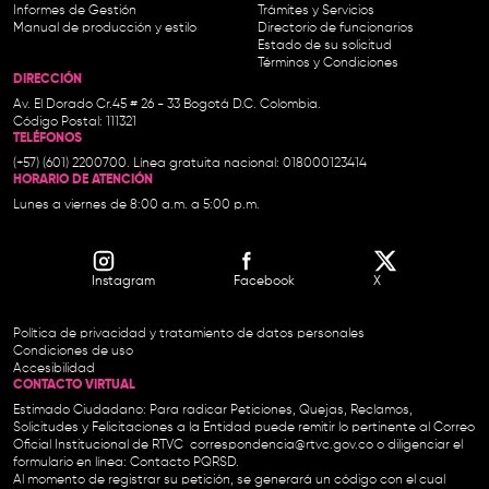
Informes de Gestión
Trámites y Servicios
Manual de producción y estilo
Directorio de funcionarios
Estado de su solicitud
Términos y Condiciones
DIRECCIÓN
Av. El Dorado Cr.45 # 26 - 33 Bogotá D.C. Colombia.
Código Postal: 111321
TELÉFONOS
(+57) (601) 2200700. Línea gratuita nacional: 018000123414
HORARIO DE ATENCIÓN
Lunes a viernes de 8:00 a.m. a 5:00 p.m.
Instagram
Facebook
X
Política de privacidad y tratamiento de datos personales
Condiciones de uso
Accesibilidad
CONTACTO VIRTUAL
Estimado Ciudadano: Para radicar Peticiones, Quejas, Reclamos,
Solicitudes y Felicitaciones a la Entidad puede remitir lo pertinente al Correo
Oficial Institucional de RTVC
correspondencia@rtvc.gov.co
o diligenciar el
formulario en línea:
Contacto PQRSD.
Al momento de registrar su petición, se generará un código con el cual