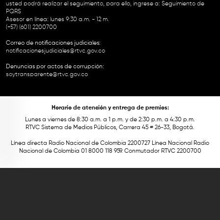
usted podrá realizar el seguimiento, para ello, ingrese a:
Seguimiento de
PQRS
Asesor en línea: lunes 9:30 a.m. - 12 m.
(+57) (601) 2200700
Correo de notificaciones judiciales:
notificacionesjudiciales@rtvc.gov.co
Denuncias por actos de corrupción:
soytransparente@rtvc.gov.co
Horario de atención y entrega de premios:
Lunes a viernes de 8:30 a.m. a 1 p.m. y de 2:30 p.m. a 4:30 p.m.
RTVC Sistema de Medios Públicos, Carrera 45 # 26-33, Bogotá.
Línea directa Radio Nacional de Colombia 2200727 Línea Nacional Radio
Nacional de Colombia 01 8000 118 959. Conmutador RTVC 2200700
Este contenido fue financiado con recursos del Fondo Único de Tecnologías
de la Información y las Comunicaciones de MinTic.