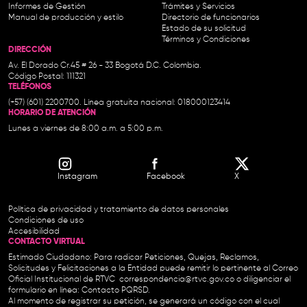
Informes de Gestión
Trámites y Servicios
Manual de producción y estilo
Directorio de funcionarios
Estado de su solicitud
Términos y Condiciones
DIRECCIÓN
Av. El Dorado Cr.45 # 26 - 33 Bogotá D.C. Colombia.
Código Postal: 111321
TELÉFONOS
(+57) (601) 2200700. Línea gratuita nacional: 018000123414
HORARIO DE ATENCIÓN
Lunes a viernes de 8:00 a.m. a 5:00 p.m.
Instagram
Facebook
X
Política de privacidad y tratamiento de datos personales
Condiciones de uso
Accesibilidad
CONTACTO VIRTUAL
Estimado Ciudadano: Para radicar Peticiones, Quejas, Reclamos,
Solicitudes y Felicitaciones a la Entidad puede remitir lo pertinente al Correo
Oficial Institucional de RTVC
correspondencia@rtvc.gov.co
o diligenciar el
formulario en línea:
Contacto PQRSD.
Al momento de registrar su petición, se generará un código con el cual