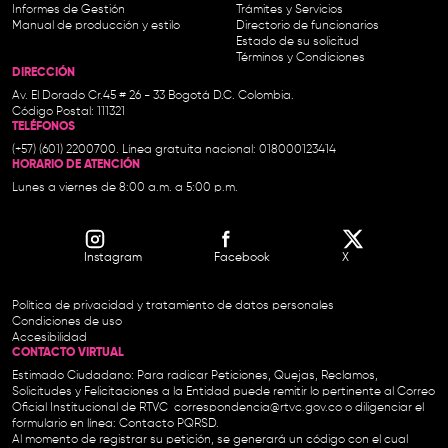
Informes de Gestión
Trámites y Servicios
Manual de producción y estilo
Directorio de funcionarios
Estado de su solicitud
Términos y Condiciones
DIRECCIÓN
Av. El Dorado Cr.45 # 26 - 33 Bogotá D.C. Colombia.
Código Postal: 111321
TELÉFONOS
(+57) (601) 2200700. Línea gratuita nacional: 018000123414
HORARIO DE ATENCIÓN
Lunes a viernes de 8:00 a.m. a 5:00 p.m.
Instagram
Facebook
X
Política de privacidad y tratamiento de datos personales
Condiciones de uso
Accesibilidad
CONTACTO VIRTUAL
Estimado Ciudadano: Para radicar Peticiones, Quejas, Reclamos,
Solicitudes y Felicitaciones a la Entidad puede remitir lo pertinente al Correo
Oficial Institucional de RTVC
correspondencia@rtvc.gov.co
o diligenciar el
formulario en línea:
Contacto PQRSD.
Al momento de registrar su petición, se generará un código con el cual