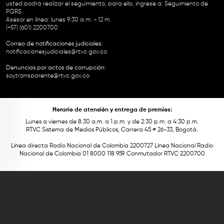
usted podrá realizar el seguimiento, para ello, ingrese a:
Seguimiento de
PQRS
Asesor en línea: lunes 9:30 a.m. - 12 m.
(+57) (601) 2200700
Correo de notificaciones judiciales:
notificacionesjudiciales@rtvc.gov.co
Denuncias por actos de corrupción:
soytransparente@rtvc.gov.co
Horario de atención y entrega de premios:
Lunes a viernes de 8:30 a.m. a 1 p.m. y de 2:30 p.m. a 4:30 p.m.
RTVC Sistema de Medios Públicos, Carrera 45 # 26-33, Bogotá.
Línea directa Radio Nacional de Colombia 2200727 Línea Nacional Radio
Nacional de Colombia 01 8000 118 959. Conmutador RTVC 2200700
Este contenido fue financiado con recursos del Fondo Único de Tecnologías
de la Información y las Comunicaciones de MinTic.