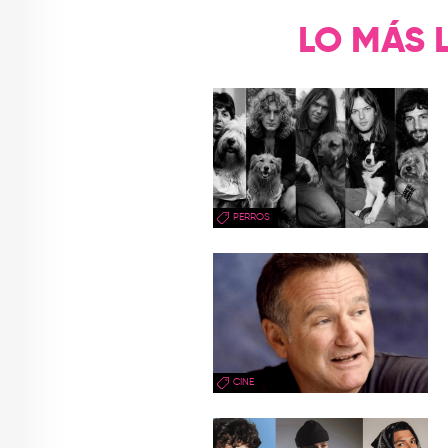
LO MÁS 
PERROS
CINE