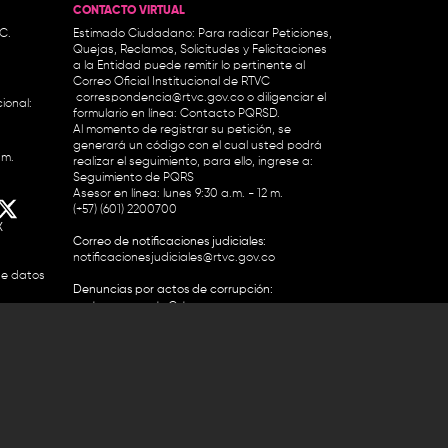
CONTACTO VIRTUAL
.C.
Estimado Ciudadano: Para radicar Peticiones,
Quejas, Reclamos, Solicitudes y Felicitaciones
a la Entidad puede remitir lo pertinente al
Correo Oficial Institucional de RTVC
correspondencia@rtvc.gov.co
o diligenciar el
ional:
formulario en línea:
Contacto PQRSD.
Al momento de registrar su petición, se
generará un código con el cual usted podrá
.m.
realizar el seguimiento, para ello, ingrese a:
Seguimiento de PQRS
Asesor en línea: lunes 9:30 a.m. - 12 m.
(+57) (601) 2200700
X
Correo de notificaciones judiciales:
notificacionesjudiciales@rtvc.gov.co
de datos
Denuncias por actos de corrupción:
soytransparente@rtvc.gov.co
Colombia 2200727 Línea Nacional Radio
 118 959. Conmutador RTVC 2200700