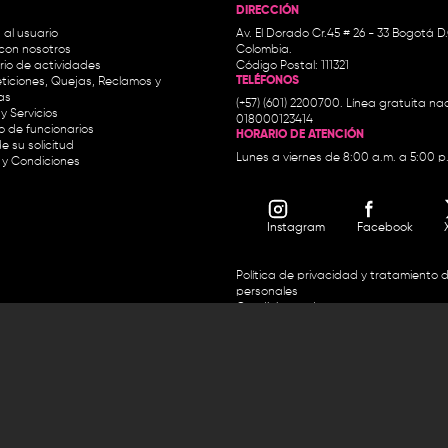
DIRECCIÓN
 al usuario
Av. El Dorado Cr.45 # 26 - 33 Bogotá D
con nosotros
Colombia.
io de actividades
Código Postal: 111321
TELÉFONOS
ticiones, Quejas, Reclamos y
as
(+57) (601) 2200700. Línea gratuita nac
y Servicios
018000123414
io de funcionarios
HORARIO DE ATENCIÓN
e su solicitud
Lunes a viernes de 8:00 a.m. a 5:00 p
 y Condiciones
Instagram
Facebook
Política de privacidad y tratamiento 
personales
Condiciones de uso
Accesibilidad
Horario de atención y entrega de premios:
.m. y de 2:30 p.m. a 4:30 p.m.
Línea directa Radio Nacional de 
 Carrera 45 # 26-33, Bogotá.
Nacional de Colombia 01 8000