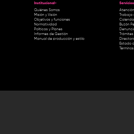
Institucional-
Servicios
Quiénes Somos
Atención
Misión y Visión
Trabaja 
Objetivos y funciones
Calendar
Normatividad
Buzón Pe
Políticas y Planes
Denunci
Informes de Gestión
Trámites 
Manual de producción y estilo
Director
Estado d
Términos
Lunes a viernes de 8:30 a.m. a 1 p
RTVC Sistema de Medios Públicos,