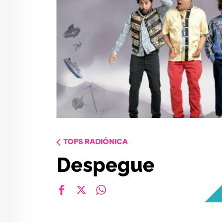
TOPS RADIÓNICA
Despegue
facebook
X
whatsapp