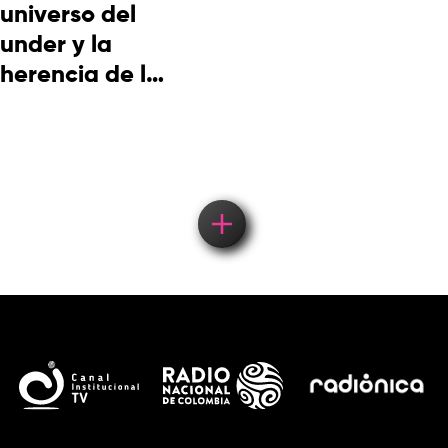
universo del
under y la
herencia de la
cultura
picotera