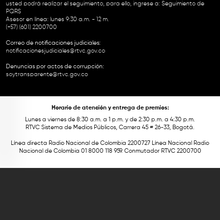
usted podrá realizar el seguimiento, para ello, ingrese a:
Seguimiento de
PQRS
Asesor en línea: lunes 9:30 a.m. - 12 m.
(+57) (601) 2200700
Correo de notificaciones judiciales:
notificacionesjudiciales@rtvc.gov.co
Denuncias por actos de corrupción:
soytransparente@rtvc.gov.co
Horario de atención y entrega de premios:
Lunes a viernes de 8:30 a.m. a 1 p.m. y de 2:30 p.m. a 4:30 p.m.
RTVC Sistema de Medios Públicos, Carrera 45 # 26-33, Bogotá.
Línea directa Radio Nacional de Colombia 2200727 Línea Nacional Radio
Nacional de Colombia 01 8000 118 959. Conmutador RTVC 2200700
Este contenido fue financiado con recursos del Fondo Único de Tecnologías
de la Información y las Comunicaciones de MinTic.