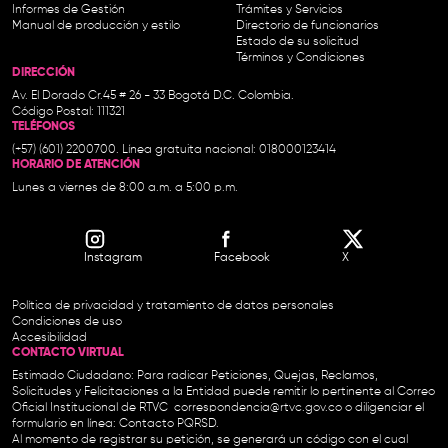
Informes de Gestión
Trámites y Servicios
Manual de producción y estilo
Directorio de funcionarios
Estado de su solicitud
Términos y Condiciones
DIRECCIÓN
Av. El Dorado Cr.45 # 26 - 33 Bogotá D.C. Colombia.
Código Postal: 111321
TELÉFONOS
(+57) (601) 2200700. Línea gratuita nacional: 018000123414
HORARIO DE ATENCIÓN
Lunes a viernes de 8:00 a.m. a 5:00 p.m.
Instagram
Facebook
X
Política de privacidad y tratamiento de datos personales
Condiciones de uso
Accesibilidad
CONTACTO VIRTUAL
Estimado Ciudadano: Para radicar Peticiones, Quejas, Reclamos,
Solicitudes y Felicitaciones a la Entidad puede remitir lo pertinente al Correo
Oficial Institucional de RTVC
correspondencia@rtvc.gov.co
o diligenciar el
formulario en línea:
Contacto PQRSD.
Al momento de registrar su petición, se generará un código con el cual