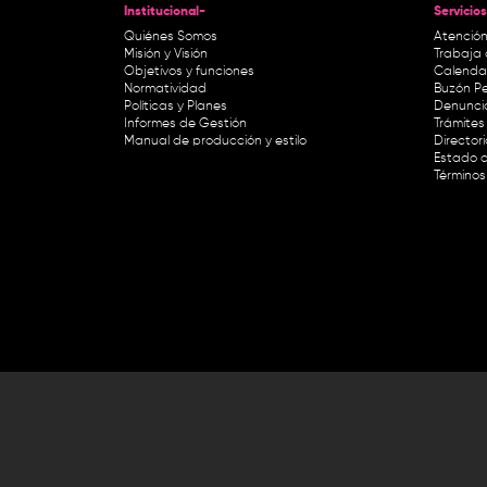
Institucional-
Servicios
Quiénes Somos
Atención
Misión y Visión
Trabaja 
Objetivos y funciones
Calendar
Normatividad
Buzón Pe
Políticas y Planes
Denunci
Informes de Gestión
Trámites 
Manual de producción y estilo
Director
Estado d
Términos
Lunes a viernes de 8:30 a.m. a 1 p
RTVC Sistema de Medios Públicos,