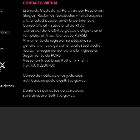
CONTACTO VIRTUAL
.C.
Estimado Ciudadano: Para radicar Peticiones,
Quejas, Reclamos, Solicitudes y Felicitaciones
a la Entidad puede remitir lo pertinente al
Correo Oficial Institucional de RTVC
correspondencia@rtvc.gov.co
o diligenciar el
ional:
formulario en línea:
Contacto PQRSD.
Al momento de registrar su petición, se
generará un código con el cual usted podrá
.m.
realizar el seguimiento, para ello, ingrese a:
Seguimiento de PQRS
Asesor en línea: lunes 9:30 a.m. - 12 m.
(+57) (601) 2200700
X
Correo de notificaciones judiciales:
notificacionesjudiciales@rtvc.gov.co
de datos
Denuncias por actos de corrupción:
soytransparente@rtvc.gov.co
Colombia 2200727 Línea Nacional Radio
 118 959. Conmutador RTVC 2200700