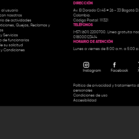
DIRECCIÓN
 al usuario
Av. El Dorado Cr.45 # 26 - 33 Bogotá D
con nosotros
Colombia.
io de actividades
Código Postal: 111321
TELÉFONOS
ticiones, Quejas, Reclamos y
as
(+57) (601) 2200700. Línea gratuita nac
y Servicios
018000123414
io de funcionarios
HORARIO DE ATENCIÓN
e su solicitud
Lunes a viernes de 8:00 a.m. a 5:00 p
 y Condiciones
Instagram
Facebook
Política de privacidad y tratamiento 
personales
Condiciones de uso
Accesibilidad
Horario de atención y entrega de premios:
.m. y de 2:30 p.m. a 4:30 p.m.
Línea directa Radio Nacional de 
 Carrera 45 # 26-33, Bogotá.
Nacional de Colombia 01 8000