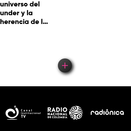
universo del
under y la
herencia de la
cultura
picotera