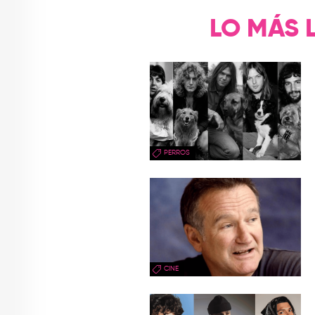
LO MÁS 
PERROS
CINE