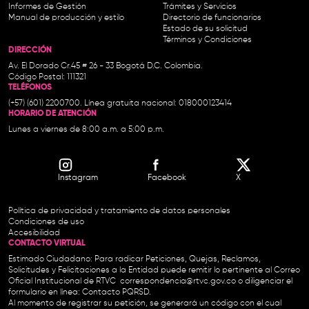
Informes de Gestión
Trámites y Servicios
Manual de producción y estilo
Directorio de funcionarios
Estado de su solicitud
Términos y Condiciones
DIRECCIÓN
Av. El Dorado Cr.45 # 26 - 33 Bogotá D.C. Colombia.
Código Postal: 111321
TELÉFONOS
(+57) (601) 2200700. Línea gratuita nacional: 018000123414
HORARIO DE ATENCIÓN
Lunes a viernes de 8:00 a.m. a 5:00 p.m.
Instagram
Facebook
X
Política de privacidad y tratamiento de datos personales
Condiciones de uso
Accesibilidad
CONTACTO VIRTUAL
Estimado Ciudadano: Para radicar Peticiones, Quejas, Reclamos,
Solicitudes y Felicitaciones a la Entidad puede remitir lo pertinente al Correo
Oficial Institucional de RTVC
correspondencia@rtvc.gov.co
o diligenciar el
formulario en línea:
Contacto PQRSD.
Al momento de registrar su petición, se generará un código con el cual