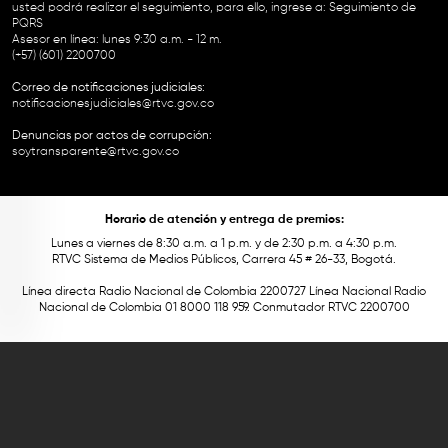
usted podrá realizar el seguimiento, para ello, ingrese a:
Seguimiento de
PQRS
Asesor en línea: lunes 9:30 a.m. - 12 m.
(+57) (601) 2200700
Correo de notificaciones judiciales:
notificacionesjudiciales@rtvc.gov.co
Denuncias por actos de corrupción:
soytransparente@rtvc.gov.co
Horario de atención y entrega de premios:
Lunes a viernes de 8:30 a.m. a 1 p.m. y de 2:30 p.m. a 4:30 p.m.
RTVC Sistema de Medios Públicos, Carrera 45 # 26-33, Bogotá.
Línea directa Radio Nacional de Colombia 2200727 Línea Nacional Radio
Nacional de Colombia 01 8000 118 959. Conmutador RTVC 2200700
Este contenido fue financiado con recursos del Fondo Único de Tecnologías
de la Información y las Comunicaciones de MinTic.