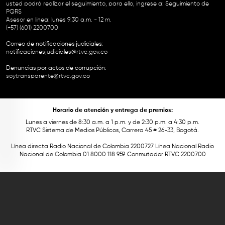
usted podrá realizar el seguimiento, para ello, ingrese a:
Seguimiento de
PQRS
Asesor en línea: lunes 9:30 a.m. - 12 m.
(+57) (601) 2200700
Correo de notificaciones judiciales:
notificacionesjudiciales@rtvc.gov.co
Denuncias por actos de corrupción:
soytransparente@rtvc.gov.co
Horario de atención y entrega de premios:
Lunes a viernes de 8:30 a.m. a 1 p.m. y de 2:30 p.m. a 4:30 p.m.
RTVC Sistema de Medios Públicos, Carrera 45 # 26-33, Bogotá.
Línea directa Radio Nacional de Colombia 2200727 Línea Nacional Radio
Nacional de Colombia 01 8000 118 959. Conmutador RTVC 2200700
Este contenido fue financiado con recursos del Fondo Único de Tecnologías
de la Información y las Comunicaciones de MinTic.