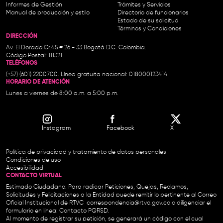
Informes de Gestión
Trámites y Servicios
Manual de producción y estilo
Directorio de funcionarios
Estado de su solicitud
Términos y Condiciones
DIRECCIÓN
Av. El Dorado Cr.45 # 26 - 33 Bogotá D.C. Colombia.
Código Postal: 111321
TELÉFONOS
(+57) (601) 2200700. Línea gratuita nacional: 018000123414
HORARIO DE ATENCIÓN
Lunes a viernes de 8:00 a.m. a 5:00 p.m.
Instagram
Facebook
X
Política de privacidad y tratamiento de datos personales
Condiciones de uso
Accesibilidad
CONTACTO VIRTUAL
Estimado Ciudadano: Para radicar Peticiones, Quejas, Reclamos,
Solicitudes y Felicitaciones a la Entidad puede remitir lo pertinente al Correo
Oficial Institucional de RTVC
correspondencia@rtvc.gov.co
o diligenciar el
formulario en línea:
Contacto PQRSD.
Al momento de registrar su petición, se generará un código con el cual