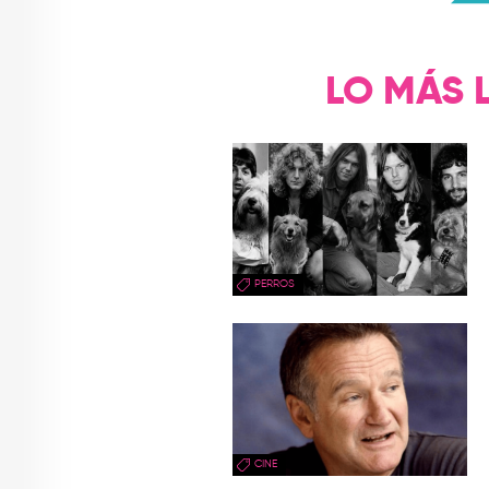
LO MÁS 
PERROS
CINE