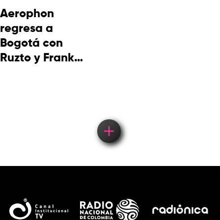
Aerophon
regresa a
Bogotá con
Ruzto y Frank
Takuma en
concierto