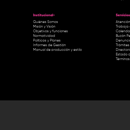
Institucional-
Servicios
Quiénes Somos
Atención
Misión y Visión
Trabaja 
Objetivos y funciones
Calendar
Normatividad
Buzón Pe
Políticas y Planes
Denunci
Informes de Gestión
Trámites 
Manual de producción y estilo
Director
Estado d
Términos
Lunes a viernes de 8:30 a.m. a 1 p