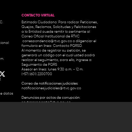
CONTACTO VIRTUAL
.C.
Estimado Ciudadano: Para radicar Peticiones,
Quejas, Reclamos, Solicitudes y Felicitaciones
a la Entidad puede remitir lo pertinente al
Correo Oficial Institucional de RTVC
correspondencia@rtvc.gov.co
o diligenciar el
ional:
formulario en línea:
Contacto PQRSD.
Al momento de registrar su petición, se
generará un código con el cual usted podrá
.m.
realizar el seguimiento, para ello, ingrese a:
Seguimiento de PQRS
Asesor en línea: lunes 9:30 a.m. - 12 m.
(+57) (601) 2200700
X
Correo de notificaciones judiciales:
notificacionesjudiciales@rtvc.gov.co
de datos
Denuncias por actos de corrupción:
soytransparente@rtvc.gov.co
Colombia 2200727 Línea Nacional Radio