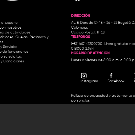
DIRECCIÓN
 al usuario
Av. El Dorado Cr.45 # 26 - 33 Bogotá D
con nosotros
Colombia.
io de actividades
Código Postal: 111321
TELÉFONOS
ticiones, Quejas, Reclamos y
as
(+57) (601) 2200700. Línea gratuita nac
y Servicios
018000123414
io de funcionarios
HORARIO DE ATENCIÓN
e su solicitud
Lunes a viernes de 8:00 a.m. a 5:00 p
 y Condiciones
Instagram
Facebook
Política de privacidad y tratamiento 
personales
Condiciones de uso
Accesibilidad
Horario de atención y entrega de premios:
.m. y de 2:30 p.m. a 4:30 p.m.
Línea directa Radio Nacional de 