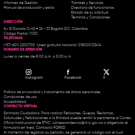
Informes de Gestión
Trámites y Servicios
Manual de producción y estilo
Directorio de funcionarios
Estado de su solicitud
Términos y Condiciones
DIRECCIÓN
Av. El Dorado Cr.45 # 26 - 33 Bogotá D.C. Colombia.
Código Postal: 111321
TELÉFONOS
(+57) (601) 2200700. Línea gratuita nacional: 018000123414
HORARIO DE ATENCIÓN
Lunes a viernes de 8:00 a.m. a 5:00 p.m.
Instagram
Facebook
X
Política de privacidad y tratamiento de datos personales
Condiciones de uso
Accesibilidad
CONTACTO VIRTUAL
Estimado Ciudadano: Para radicar Peticiones, Quejas, Reclamos,
Solicitudes y Felicitaciones a la Entidad puede remitir lo pertinente al Correo
Oficial Institucional de RTVC
correspondencia@rtvc.gov.co
o diligenciar el
formulario en línea:
Contacto PQRSD.
Al momento de registrar su petición, se generará un código con el cual