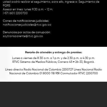
usted podrá realizar el seguimiento, para ello, ingrese a:
Seguimiento de
PQRS
Asesor en línea: lunes 9:30 a.m. - 12 m.
(+57) (601) 2200700
Correo de notificaciones judiciales:
notificacionesjudiciales@rtvc.gov.co
Denuncias por actos de corrupción:
soytransparente@rtvc.gov.co
Horario de atención y entrega de premios:
Lunes a viernes de 8:30 a.m. a 1 p.m. y de 2:30 p.m. a 4:30 p.m.
RTVC Sistema de Medios Públicos, Carrera 45 # 26-33, Bogotá.
Línea directa Radio Nacional de Colombia 2200727 Línea Nacional Radio
Nacional de Colombia 01 8000 118 959. Conmutador RTVC 2200700
Este contenido fue financiado con recursos del Fondo Único de Tecnologías
de la Información y las Comunicaciones de MinTic.