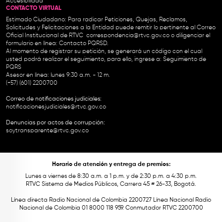
Accesibilidad
CONTACTO VIRTUAL
Estimado Ciudadano: Para radicar Peticiones, Quejas, Reclamos,
Solicitudes y Felicitaciones a la Entidad puede remitir lo pertinente al Correo
Oficial Institucional de RTVC
correspondencia@rtvc.gov.co
o diligenciar el
formulario en línea:
Contacto PQRSD.
Al momento de registrar su petición, se generará un código con el cual
usted podrá realizar el seguimiento, para ello, ingrese a:
Seguimiento de
PQRS
Asesor en línea: lunes 9:30 a.m. - 12 m.
(+57) (601) 2200700
Correo de notificaciones judiciales:
notificacionesjudiciales@rtvc.gov.co
Denuncias por actos de corrupción:
soytransparente@rtvc.gov.co
Horario de atención y entrega de premios:
Lunes a viernes de 8:30 a.m. a 1 p.m. y de 2:30 p.m. a 4:30 p.m.
RTVC Sistema de Medios Públicos, Carrera 45 # 26-33, Bogotá.
Línea directa Radio Nacional de Colombia 2200727 Línea Nacional Radio
Nacional de Colombia 01 8000 118 959. Conmutador RTVC 2200700