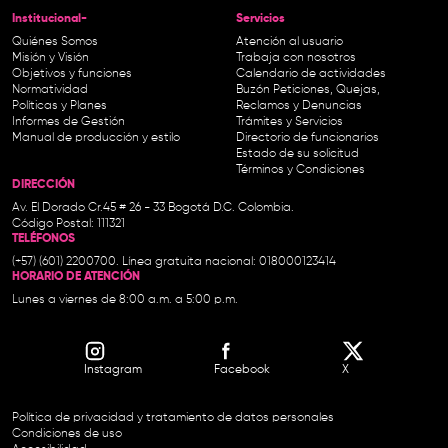
Institucional-
Servicios
Quiénes Somos
Atención al usuario
Misión y Visión
Trabaja con nosotros
Objetivos y funciones
Calendario de actividades
Normatividad
Buzón Peticiones, Quejas,
Políticas y Planes
Reclamos y Denuncias
Informes de Gestión
Trámites y Servicios
Manual de producción y estilo
Directorio de funcionarios
Estado de su solicitud
Términos y Condiciones
DIRECCIÓN
Av. El Dorado Cr.45 # 26 - 33 Bogotá D.C. Colombia.
Código Postal: 111321
TELÉFONOS
(+57) (601) 2200700. Línea gratuita nacional: 018000123414
HORARIO DE ATENCIÓN
Lunes a viernes de 8:00 a.m. a 5:00 p.m.
Instagram
Facebook
X
Política de privacidad y tratamiento de datos personales
Condiciones de uso