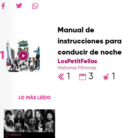
Manual de
instrucciones para
conducir de noche
1
LosPetitFellas
Historias Mínimas
1
3
1
LO MÁS LEÍDO
PERROS