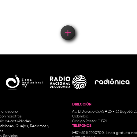
concierto
DIRECCIÓN
 al usuario
Av. El Dorado Cr.45 # 26 - 33 Bogotá D
con nosotros
Colombia.
io de actividades
Código Postal: 111321
TELÉFONOS
ticiones, Quejas, Reclamos y
as
(+57) (601) 2200700. Línea gratuita nac
y Servicios