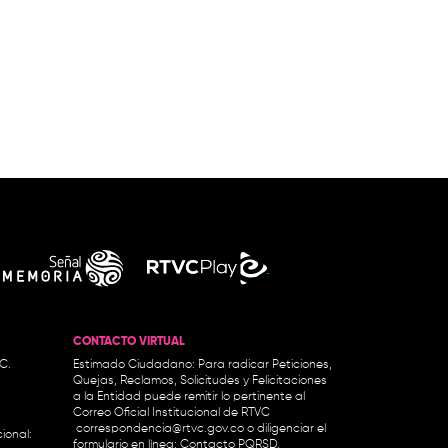
CONTACTO VIRTUAL
.C.
Estimado Ciudadano: Para radicar Peticiones,
Quejas, Reclamos, Solicitudes y Felicitaciones
a la Entidad puede remitir lo pertinente al
Correo Oficial Institucional de RTVC
correspondencia@rtvc.gov.co
o diligenciar el
ional:
formulario en línea:
Contacto PQRSD.