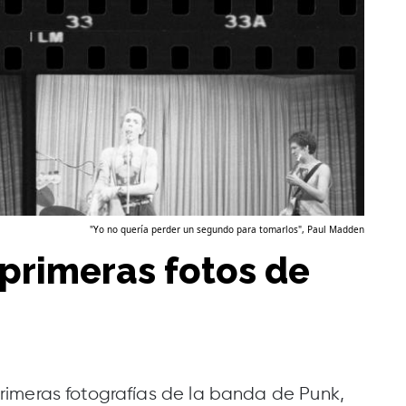
"Yo no quería perder un segundo para tomarlos", Paul Madden
s primeras fotos de
imeras fotografías de la banda de Punk,