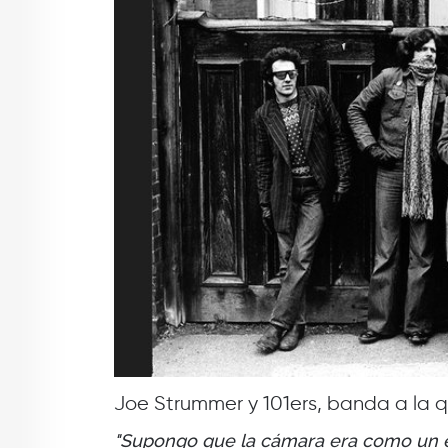
Joe Strummer y 101ers, banda a la qu
"Supongo que la cámara era como un es