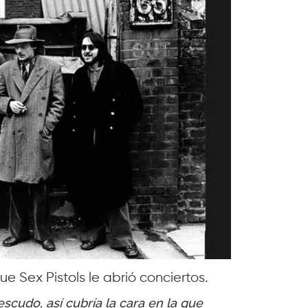
e Sex Pistols le abrió conciertos.
cudo, así cubría la cara en la que