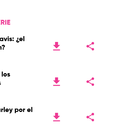
RIE
vis: ¿el
m?
 los
s
rley por el