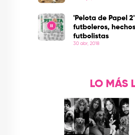
Play
'Pelota de Papel 2
futboleros, hecho
futbolistas
Play
30 abr, 2018
LO MÁS 