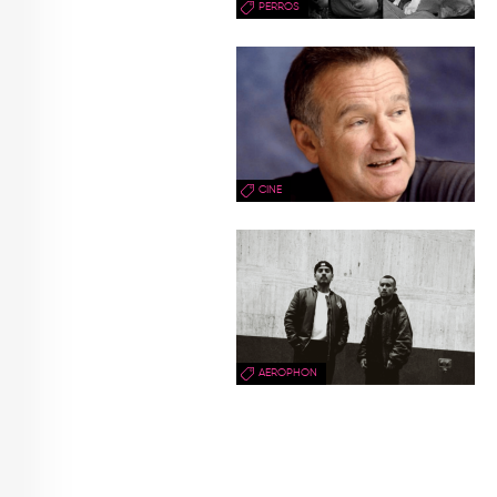
PERROS
CINE
AEROPHON