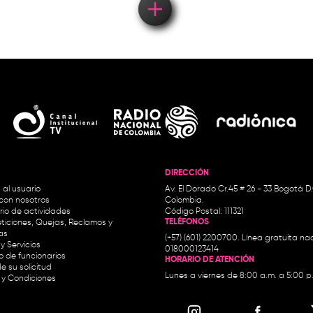
DIRECCIÓN
 al usuario
Av. El Dorado Cr.45 # 26 - 33 Bogotá D
con nosotros
Colombia.
io de actividades
Código Postal: 111321
TELÉFONOS
ticiones, Quejas, Reclamos y
as
(+57) (601) 2200700. Línea gratuita nac
y Servicios
018000123414
io de funcionarios
HORARIO DE ATENCIÓN
e su solicitud
Lunes a viernes de 8:00 a.m. a 5:00 p
 y Condiciones