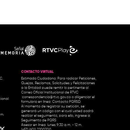
CONTACTO VIRTUAL
.C.
Estimado Ciudadano: Para radicar Peticiones,
Quejas, Reclamos, Solicitudes y Felicitaciones
a la Entidad puede remitir lo pertinente al
Correo Oficial Institucional de RTVC
correspondencia@rtvc.gov.co
o diligenciar el
ional:
formulario en línea:
Contacto PQRSD.
Al momento de registrar su petición, se
generará un código con el cual usted podrá
.m.
realizar el seguimiento, para ello, ingrese a:
Seguimiento de PQRS
Asesor en línea: lunes 9:30 a.m. - 12 m.
(+57) (601) 2200700