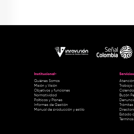
Institucional-
Servicios
Quiénes Somos
Atención
Misión y Visión
Trabaja 
Objetivos y funciones
Calendar
Normatividad
Buzón Pe
Políticas y Planes
Denunci
Informes de Gestión
Trámites 
Manual de producción y estilo
Director
Estado d
Términos