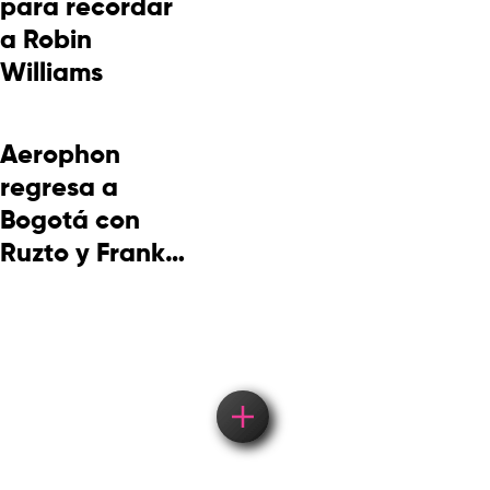
para recordar
a Robin
Williams
Aerophon
regresa a
Bogotá con
Ruzto y Frank
Takuma en
concierto