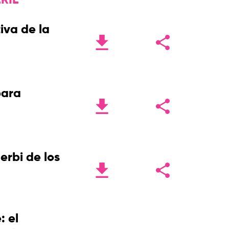
RIE
iva de la
para
derbi de los
: el