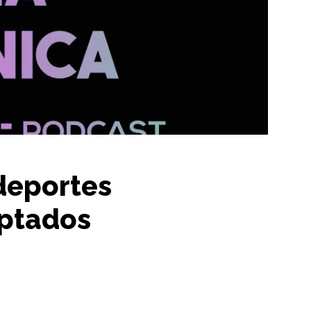
 deportes
aptados