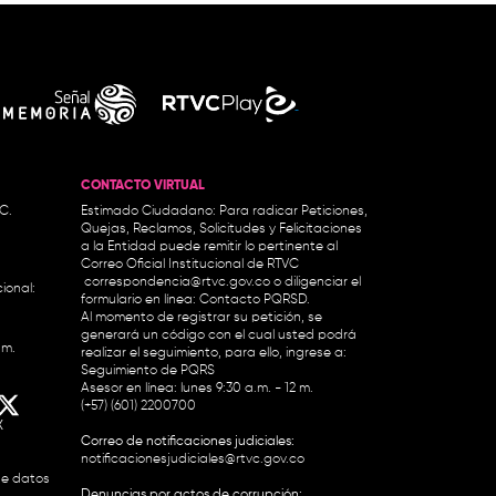
CONTACTO VIRTUAL
.C.
Estimado Ciudadano: Para radicar Peticiones,
Quejas, Reclamos, Solicitudes y Felicitaciones
a la Entidad puede remitir lo pertinente al
Correo Oficial Institucional de RTVC
correspondencia@rtvc.gov.co
o diligenciar el
ional:
formulario en línea:
Contacto PQRSD.
Al momento de registrar su petición, se
generará un código con el cual usted podrá
.m.
realizar el seguimiento, para ello, ingrese a:
Seguimiento de PQRS
Asesor en línea: lunes 9:30 a.m. - 12 m.
(+57) (601) 2200700
X
Correo de notificaciones judiciales:
notificacionesjudiciales@rtvc.gov.co
de datos
Denuncias por actos de corrupción: