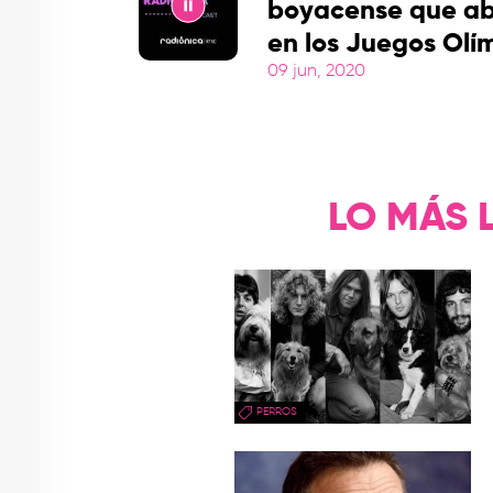
boyacense que ab
en los Juegos Olí
Play
09 jun, 2020
LO MÁS 
PERROS