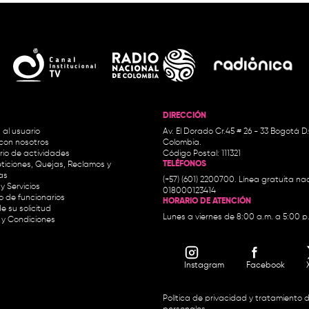
DIRECCIÓN
 al usuario
Av. El Dorado Cr.45 # 26 - 33 Bogotá D
con nosotros
Colombia.
io de actividades
Código Postal: 111321
TELÉFONOS
ticiones, Quejas, Reclamos y
as
(+57) (601) 2200700. Línea gratuita nac
y Servicios
018000123414
io de funcionarios
HORARIO DE ATENCIÓN
e su solicitud
Lunes a viernes de 8:00 a.m. a 5:00 p
 y Condiciones
Instagram
Facebook
Política de privacidad y tratamiento 