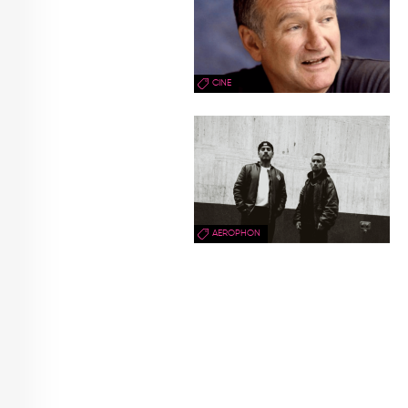
CINE
AEROPHON