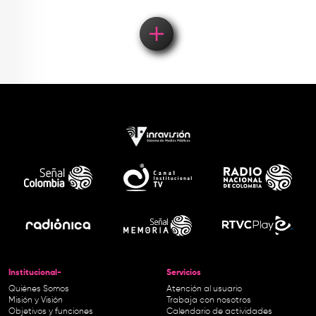
Institucional-
Servicios
Quiénes Somos
Atención al usuario
Misión y Visión
Trabaja con nosotros
Objetivos y funciones
Calendario de actividades