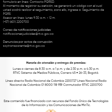
formulario en línea:
Contacto PQRSD.
Al momento de registrar su petición, se generará un código con el cual
usted podrá realizar el seguimiento, para ello, ingrese a:
Seguimiento de
PQRS
Asesor en línea: lunes 9:30 a.m. - 12 m.
(+57) (601) 2200700
Correo de notificaciones judiciales:
notificacionesjudiciales@rtvc.gov.co
Denuncias por actos de corrupción:
soytransparente@rtvc.gov.co
Horario de atención y entrega de premios:
Lunes a viernes de 8:30 a.m. a 1 p.m. y de 2:30 p.m. a 4:30 p.m.
RTVC Sistema de Medios Públicos, Carrera 45 # 26-33, Bogotá.
Línea directa Radio Nacional de Colombia 2200727 Línea Nacional Radio
Nacional de Colombia 01 8000 118 959. Conmutador RTVC 2200700
Este contenido fue financiado con recursos del Fondo Único de Tecnologías
de la Información y las Comunicaciones de MinTic.