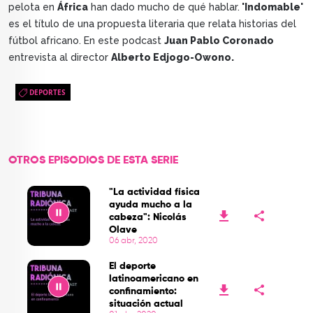
pelota en
África
han dado mucho de qué hablar.
'Indomable'
es el título de una propuesta literaria que relata historias del
fútbol africano. En este podcast
Juan Pablo Coronado
entrevista al director
Alberto Edjogo-Owono.
DEPORTES
OTROS EPISODIOS DE ESTA SERIE
"La actividad física
ayuda mucho a la
cabeza": Nicolás
Olave
06 abr, 2020
Play
El deporte
latinoamericano en
confinamiento:
situación actual