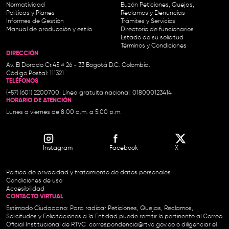
Normatividad
Buzón Peticiones, Quejas,
Políticas y Planes
Reclamos y Denuncias
Informes de Gestión
Trámites y Servicios
Manual de producción y estilo
Directorio de funcionarios
Estado de su solicitud
Términos y Condiciones
DIRECCIÓN
Av. El Dorado Cr.45 # 26 - 33 Bogotá D.C. Colombia.
Código Postal: 111321
TELÉFONOS
(+57) (601) 2200700. Línea gratuita nacional: 018000123414
HORARIO DE ATENCIÓN
Lunes a viernes de 8:00 a.m. a 5:00 p.m.
Instagram
Facebook
X
Política de privacidad y tratamiento de datos personales
Condiciones de uso
Accesibilidad
CONTACTO VIRTUAL
Estimado Ciudadano: Para radicar Peticiones, Quejas, Reclamos,
Solicitudes y Felicitaciones a la Entidad puede remitir lo pertinente al Correo
Oficial Institucional de RTVC
correspondencia@rtvc.gov.co
o diligenciar el