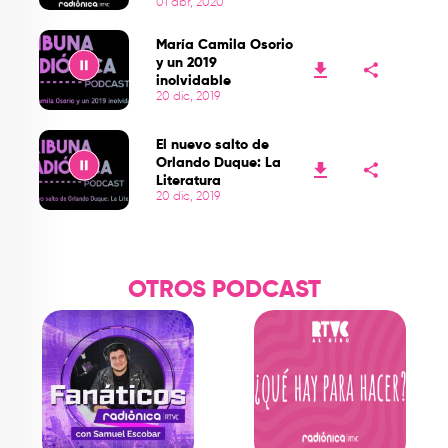
01 abr, 2020
Play
María Camila Osorio
y un 2019
inolvidable
20 dic, 2019
Play
El nuevo salto de
Orlando Duque: La
Literatura
20 dic, 2019
Play
OTROS PODCAST