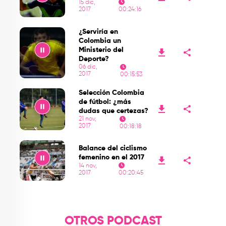
15 dic,
2017
00:24:16
Play
¿Serviría en
Colombia un
Ministerio del
Deporte?
06 dic,
2017
00:15:53
Play
Selección Colombia
de fútbol: ¿más
dudas que certezas?
21 nov,
2017
00:18:18
Play
Balance del ciclismo
femenino en el 2017
14 nov,
2017
00:20:45
Play
OTROS PODCAST