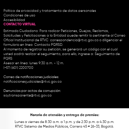
Política de privacidad y tratamiento de datos personales
Condiciones de uso
Accesibilidad
CONTACTO VIRTUAL
Estimado Ciudadano: Para radicar Peticiones, Quejas, Reclamos,
Solicitudes y Felicitaciones a la Entidad puede remitir lo pertinente al Correo
Oficial Institucional de RTVC
correspondencia@rtvc.gov.co
o diligenciar el
formulario en línea:
Contacto PQRSD.
Al momento de registrar su petición, se generará un código con el cual
usted podrá realizar el seguimiento, para ello, ingrese a:
Seguimiento de
PQRS
Asesor en línea: lunes 9:30 a.m. - 12 m.
(+57) (601) 2200700
Correo de notificaciones judiciales:
notificacionesjudiciales@rtvc.gov.co
Denuncias por actos de corrupción:
soytransparente@rtvc.gov.co
Horario de atención y entrega de premios:
Lunes a viernes de 8:30 a.m. a 1 p.m. y de 2:30 p.m. a 4:30 p.m.
RTVC Sistema de Medios Públicos, Carrera 45 # 26-33, Bogotá.