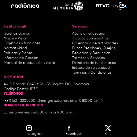
Institucional-
Servicios
Quiénes Somos
Atención al usuario
Misión y Visión
Trabaja con nosotros
Objetivos y funciones
Calendario de actividades
Normatividad
Buzón Peticiones, Quejas,
Políticas y Planes
Reclamos y Denuncias
Informes de Gestión
Trámites y Servicios
Manual de producción y estilo
Directorio de funcionarios
Estado de su solicitud
Términos y Condiciones
DIRECCIÓN
Av. El Dorado Cr.45 # 26 - 33 Bogotá D.C. Colombia.
Código Postal: 111321
TELÉFONOS
(+57) (601) 2200700. Línea gratuita nacional: 018000123414
HORARIO DE ATENCIÓN
Lunes a viernes de 8:00 a.m. a 5:00 p.m.
Instagram
Facebook
X