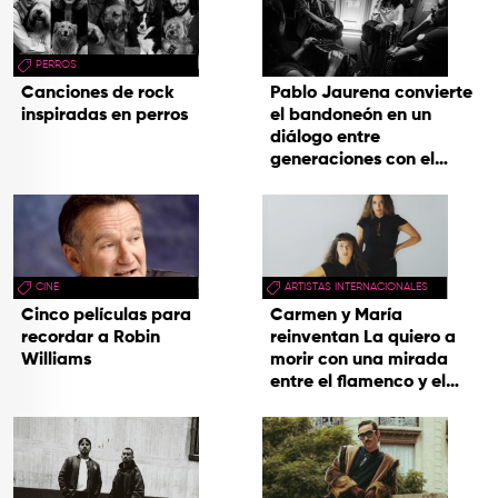
PERROS
Canciones de rock
Pablo Jaurena convierte
inspiradas en perros
el bandoneón en un
diálogo entre
generaciones con el
videoclip de Un dios
hecho cenizas
CINE
ARTISTAS INTERNACIONALES
Cinco películas para
Carmen y María
recordar a Robin
reinventan La quiero a
Williams
morir con una mirada
entre el flamenco y el
soul