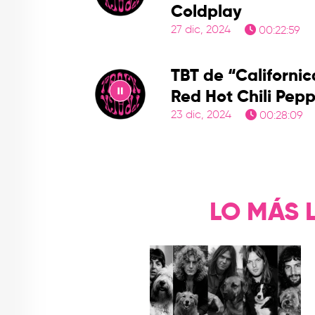
Coldplay
Play
27 dic, 2024
00:22:59
TBT de “Californic
Red Hot Chili Pep
23 dic, 2024
00:28:09
Play
LO MÁS 