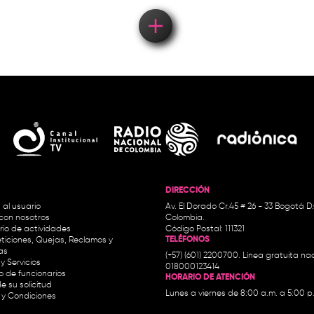
DIRECCIÓN
 al usuario
Av. El Dorado Cr.45 # 26 - 33 Bogotá D
con nosotros
Colombia.
io de actividades
Código Postal: 111321
TELÉFONOS
ticiones, Quejas, Reclamos y
as
(+57) (601) 2200700. Línea gratuita nac
y Servicios
018000123414
io de funcionarios
HORARIO DE ATENCIÓN
e su solicitud
Lunes a viernes de 8:00 a.m. a 5:00 p
 y Condiciones