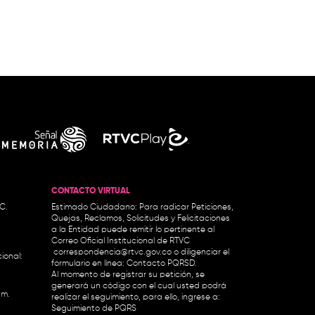
CONTACTO VIRTUAL
.C.
Estimado Ciudadano: Para radicar Peticiones,
Quejas, Reclamos, Solicitudes y Felicitaciones
a la Entidad puede remitir lo pertinente al
Correo Oficial Institucional de RTVC
correspondencia@rtvc.gov.co
o diligenciar el
ional:
formulario en línea:
Contacto PQRSD.
Al momento de registrar su petición, se
generará un código con el cual usted podrá
.m.
realizar el seguimiento, para ello, ingrese a:
Seguimiento de PQRS