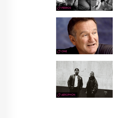
PERROS
CINE
AEROPHON