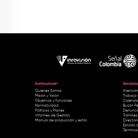
Institucional-
Servicios
Quiénes Somos
Atención
Misión y Visión
Trabaja 
Objetivos y funciones
Calendar
Normatividad
Buzón Pe
Políticas y Planes
Denunci
Informes de Gestión
Trámites 
Manual de producción y estilo
Director
Estado d
Términos