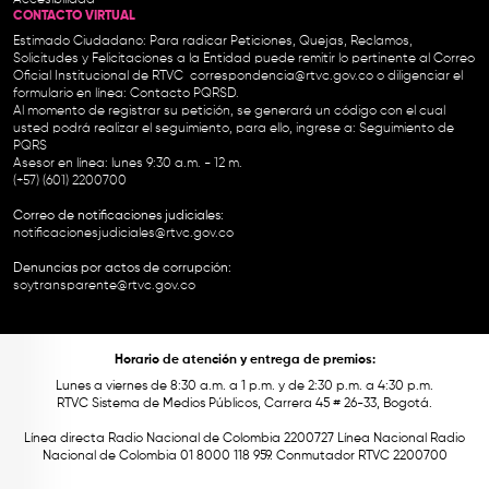
Accesibilidad
CONTACTO VIRTUAL
Estimado Ciudadano: Para radicar Peticiones, Quejas, Reclamos,
Solicitudes y Felicitaciones a la Entidad puede remitir lo pertinente al Correo
Oficial Institucional de RTVC
correspondencia@rtvc.gov.co
o diligenciar el
formulario en línea:
Contacto PQRSD.
Al momento de registrar su petición, se generará un código con el cual
usted podrá realizar el seguimiento, para ello, ingrese a:
Seguimiento de
PQRS
Asesor en línea: lunes 9:30 a.m. - 12 m.
(+57) (601) 2200700
Correo de notificaciones judiciales:
notificacionesjudiciales@rtvc.gov.co
Denuncias por actos de corrupción:
soytransparente@rtvc.gov.co
Horario de atención y entrega de premios:
Lunes a viernes de 8:30 a.m. a 1 p.m. y de 2:30 p.m. a 4:30 p.m.
RTVC Sistema de Medios Públicos, Carrera 45 # 26-33, Bogotá.
Línea directa Radio Nacional de Colombia 2200727 Línea Nacional Radio
Nacional de Colombia 01 8000 118 959. Conmutador RTVC 2200700