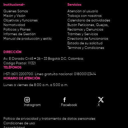
Institucional-
Servicios
Quiénes Somos
Atención al usuario
Misión y Visión
Trabaja con nosotros
Objetivos y funciones
Calendario de actividades
Normatividad
Buzón Peticiones, Quejas,
Políticas y Planes
Reclamos y Denuncias
Informes de Gestión
Trámites y Servicios
Manual de producción y estilo
Directorio de funcionarios
Estado de su solicitud
Términos y Condiciones
DIRECCIÓN
Av. El Dorado Cr.45 # 26 - 33 Bogotá D.C. Colombia.
Código Postal: 111321
TELÉFONOS
(+57) (601) 2200700. Línea gratuita nacional: 018000123414
HORARIO DE ATENCIÓN
Lunes a viernes de 8:00 a.m. a 5:00 p.m.
Instagram
Facebook
X
Política de privacidad y tratamiento de datos personales
Condiciones de uso