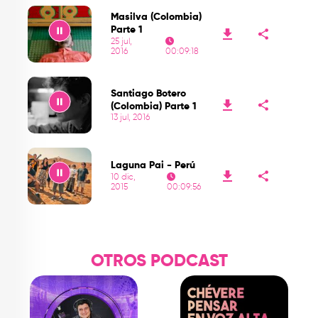
Masilva (Colombia)
Parte 1
25 jul,
2016
00:09:18
Play
Santiago Botero
(Colombia) Parte 1
13 jul, 2016
Play
Laguna Pai - Perú
10 dic,
2015
00:09:56
Play
OTROS PODCAST