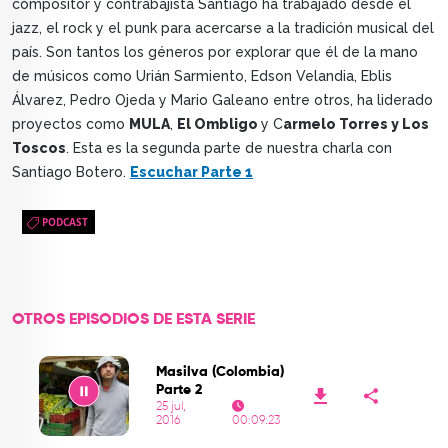
compositor y contrabajista Santiago ha trabajado desde el
jazz, el rock y el punk para acercarse a la tradición musical del
país. Son tantos los géneros por explorar que él de la mano
de músicos como Urián Sarmiento, Edson Velandia, Eblis
Álvarez, Pedro Ojeda y Mario Galeano entre otros, ha liderado
proyectos como
MULA
,
El Ombligo
y C
armelo Torres y Los
Toscos
. Esta es la segunda parte de nuestra charla con
Santiago Botero.
Escuchar Parte 1
PODCAST
OTROS EPISODIOS DE ESTA SERIE
Masilva (Colombia)
Parte 2
25 jul,
2016
00:09:23
Play