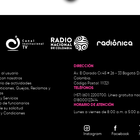
DIRECCIÓN
 al usuario
Av. El Dorado Cr.45 # 26 - 33 Bogotá D
con nosotros
Colombia.
io de actividades
Código Postal: 111321
TELÉFONOS
ticiones, Quejas, Reclamos y
as
(+57) (601) 2200700. Línea gratuita nac
y Servicios
018000123414
io de funcionarios
HORARIO DE ATENCIÓN
e su solicitud
Lunes a viernes de 8:00 a.m. a 5:00 p
 y Condiciones
Instagram
Facebook