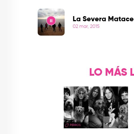
Play
La Severa Matace
02 mar, 2015
Play
LO MÁS 
PERROS