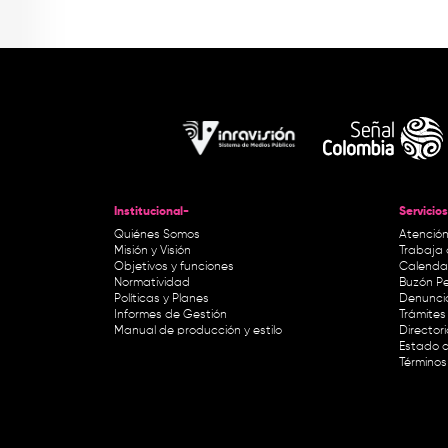
Institucional-
Servicios
Quiénes Somos
Atención
Misión y Visión
Trabaja 
Objetivos y funciones
Calendar
Normatividad
Buzón Pe
Políticas y Planes
Denunci
Informes de Gestión
Trámites 
Manual de producción y estilo
Director
Estado d
Términos