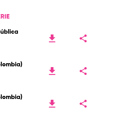
RIE
pública
olombia)
olombia)