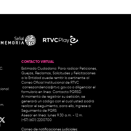
CONTACTO VIRTUAL
.C.
Estimado Ciudadano: Para radicar Peticiones,
Quejas, Reclamos, Solicitudes y Felicitaciones
a la Entidad puede remitir lo pertinente al
Correo Oficial Institucional de RTVC
correspondencia@rtvc.gov.co
o diligenciar el
ional:
formulario en línea:
Contacto PQRSD.
Al momento de registrar su petición, se
generará un código con el cual usted podrá
.m.
realizar el seguimiento, para ello, ingrese a:
Seguimiento de PQRS
Asesor en línea: lunes 9:30 a.m. - 12 m.
(+57) (601) 2200700
X
Correo de notificaciones judiciales: