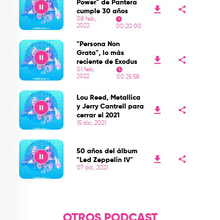
Power" de Pantera
cumple 30 años
08 feb,
2022
00:20:00
Play
"Persona Non
Grata", lo más
reciente de Exodus
01 feb,
2022
00:25:58
Play
Lou Reed, Metallica
y Jerry Cantrell para
cerrar el 2021
15 dic, 2021
Play
50 años del álbum
"Led Zeppelin IV"
07 dic, 2021
Play
OTROS PODCAST