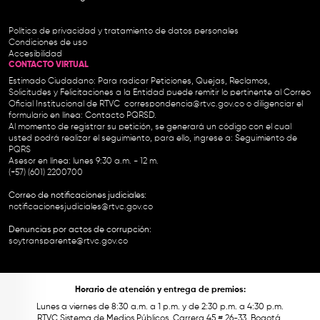
Política de privacidad y tratamiento de datos personales
Condiciones de uso
Accesibilidad
CONTACTO VIRTUAL
Estimado Ciudadano: Para radicar Peticiones, Quejas, Reclamos,
Solicitudes y Felicitaciones a la Entidad puede remitir lo pertinente al Correo
Oficial Institucional de RTVC
correspondencia@rtvc.gov.co
o diligenciar el
formulario en línea:
Contacto PQRSD.
Al momento de registrar su petición, se generará un código con el cual
usted podrá realizar el seguimiento, para ello, ingrese a:
Seguimiento de
PQRS
Asesor en línea: lunes 9:30 a.m. - 12 m.
(+57) (601) 2200700
Correo de notificaciones judiciales:
notificacionesjudiciales@rtvc.gov.co
Denuncias por actos de corrupción:
soytransparente@rtvc.gov.co
Horario de atención y entrega de premios:
Lunes a viernes de 8:30 a.m. a 1 p.m. y de 2:30 p.m. a 4:30 p.m.
RTVC Sistema de Medios Públicos, Carrera 45 # 26-33, Bogotá.