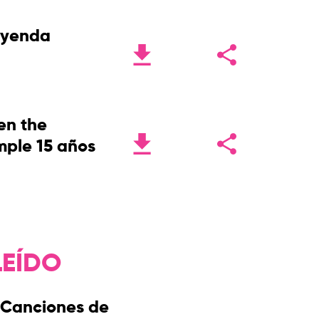
eyenda
en the
mple 15 años
LEÍDO
Canciones de