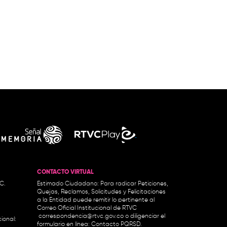
CONTACTO VIRTUAL
.C.
Estimado Ciudadano: Para radicar Peticiones,
Quejas, Reclamos, Solicitudes y Felicitaciones
a la Entidad puede remitir lo pertinente al
Correo Oficial Institucional de RTVC
correspondencia@rtvc.gov.co
o diligenciar el
ional:
formulario en línea:
Contacto PQRSD.