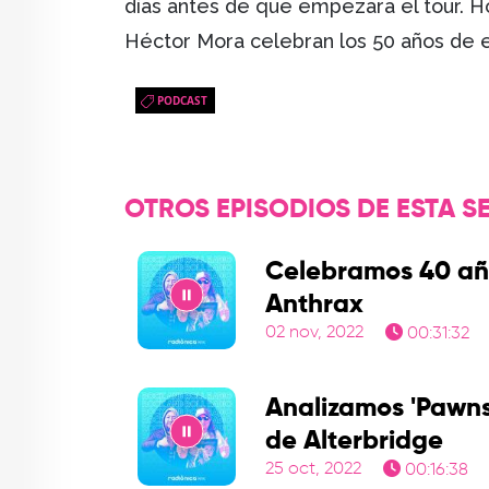
días antes de que empezara el tour. H
Héctor Mora celebran los 50 años de 
PODCAST
OTROS EPISODIOS DE ESTA SE
Celebramos 40 añ
Anthrax
02 nov, 2022
00:31:32
Play
Analizamos 'Pawns
de Alterbridge
25 oct, 2022
00:16:38