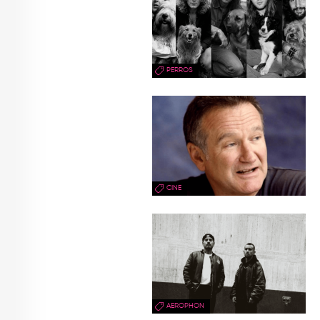
PERROS
CINE
AEROPHON