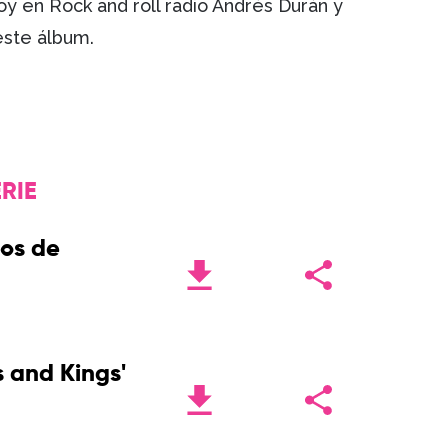
oy en Rock and roll radio Andrés Durán y
este álbum.
RIE
os de
 and Kings'