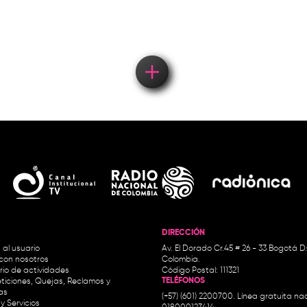
concierto
DIRECCIÓN
 al usuario
Av. El Dorado Cr.45 # 26 - 33 Bogotá D
con nosotros
Colombia.
io de actividades
Código Postal: 111321
TELÉFONOS
ticiones, Quejas, Reclamos y
as
(+57) (601) 2200700. Línea gratuita nac
y Servicios