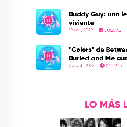
Play
Buddy Guy: una l
viviente
19 oct, 2022
00:25:42
Play
"Colors" de Betwe
Buried and Me cu
06 oct, 2022
00:29:15
Play
LO MÁS 