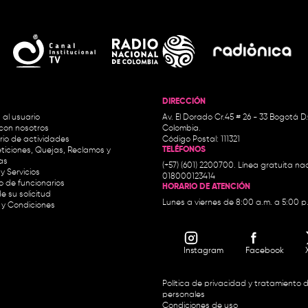
DIRECCIÓN
 al usuario
Av. El Dorado Cr.45 # 26 - 33 Bogotá D
con nosotros
Colombia.
io de actividades
Código Postal: 111321
TELÉFONOS
ticiones, Quejas, Reclamos y
as
(+57) (601) 2200700. Línea gratuita nac
y Servicios
018000123414
io de funcionarios
HORARIO DE ATENCIÓN
e su solicitud
Lunes a viernes de 8:00 a.m. a 5:00 p
 y Condiciones
Instagram
Facebook
Política de privacidad y tratamiento 
personales
Condiciones de uso