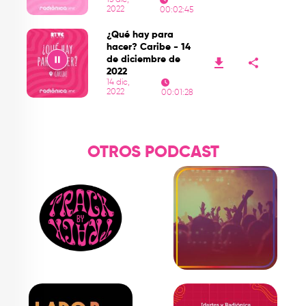
15 dic,
2022
00:02:45
Play
¿Qué hay para
hacer? Caribe - 14
de diciembre de
2022
14 dic,
2022
00:01:28
Play
OTROS PODCAST