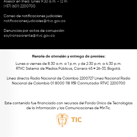
Asesor en línea: lunes 9:30 a.m. - 12 m.
(+57) (601) 2200700
Correo de notificaciones judiciales:
notificacionesjudiciales@rtvc.gov.co
Denuncias por actos de corrupción:
soytransparente@rtvc.gov.co
Horario de atención y entrega de premios:
Lunes a viernes de 8:30 a.m. a 1 p.m. y de 2:30 p.m. a 4:30 p.m.
RTVC Sistema de Medios Públicos, Carrera 45 # 26-33, Bogotá.
Línea directa Radio Nacional de Colombia 2200727 Línea Nacional Radio
Nacional de Colombia 01 8000 118 959. Conmutador RTVC 2200700
Este contenido fue financiado con recursos del Fondo Único de Tecnologías
de la Información y las Comunicaciones de MinTic.