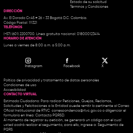
Estado de su solicitud
Términos y Condiciones
DIRECCIÓN
Av. El Dorado Cr.45 # 26 - 33 Bogotá D.C. Colombia.
Código Postal: 111321
TELÉFONOS
(+57) (601) 2200700. Línea gratuita nacional: 018000123414
HORARIO DE ATENCIÓN
Lunes a viernes de 8:00 a.m. a 5:00 p.m.
Instagram
Facebook
X
Política de privacidad y tratamiento de datos personales
Condiciones de uso
Accesibilidad
CONTACTO VIRTUAL
Estimado Ciudadano: Para radicar Peticiones, Quejas, Reclamos,
Solicitudes y Felicitaciones a la Entidad puede remitir lo pertinente al Correo
Oficial Institucional de RTVC
correspondencia@rtvc.gov.co
o diligenciar el
formulario en línea:
Contacto PQRSD.
Al momento de registrar su petición, se generará un código con el cual
usted podrá realizar el seguimiento, para ello, ingrese a:
Seguimiento de
PQRS