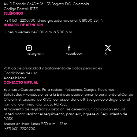
Av. El Dorado Cr.45 # 26 - 33 Bogotá D.C. Colombia.
Código Postal: 111321
TELÉFONOS
(+57) (601) 2200700. Línea gratuita nacional: 018000123414
HORARIO DE ATENCIÓN
Lunes a viernes de 8:00 a.m. a 5:00 p.m.
Instagram
Facebook
X
Política de privacidad y tratamiento de datos personales
Condiciones de uso
Accesibilidad
CONTACTO VIRTUAL
Estimado Ciudadano: Para radicar Peticiones, Quejas, Reclamos,
Solicitudes y Felicitaciones a la Entidad puede remitir lo pertinente al Correo
Oficial Institucional de RTVC
correspondencia@rtvc.gov.co
o diligenciar el
formulario en línea:
Contacto PQRSD.
Al momento de registrar su petición, se generará un código con el cual
usted podrá realizar el seguimiento, para ello, ingrese a:
Seguimiento de
PQRS
Asesor en línea: lunes 9:30 a.m. - 12 m.
(+57) (601) 2200700