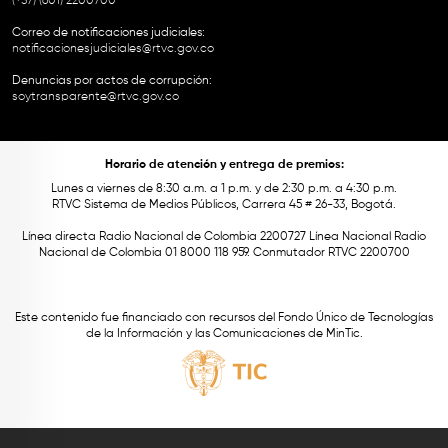
(+57) (601) 2200700
Correo de notificaciones judiciales:
notificacionesjudiciales@rtvc.gov.co
Denuncias por actos de corrupción:
soytransparente@rtvc.gov.co
Horario de atención y entrega de premios:
Lunes a viernes de 8:30 a.m. a 1 p.m. y de 2:30 p.m. a 4:30 p.m.
RTVC Sistema de Medios Públicos, Carrera 45 # 26-33, Bogotá.
Línea directa Radio Nacional de Colombia 2200727 Línea Nacional Radio
Nacional de Colombia 01 8000 118 959. Conmutador RTVC 2200700
Este contenido fue financiado con recursos del Fondo Único de Tecnologías
de la Información y las Comunicaciones de MinTic.