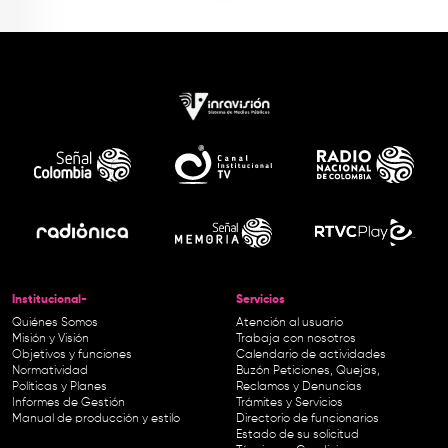
Institucional-
Servicios
Quiénes Somos
Atención al usuario
Misión y Visión
Trabaja con nosotros
Objetivos y funciones
Calendario de actividades
Normatividad
Buzón Peticiones, Quejas,
Políticas y Planes
Reclamos y Denuncias
Informes de Gestión
Trámites y Servicios
Manual de producción y estilo
Directorio de funcionarios
Estado de su solicitud