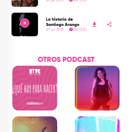
09 jul, 2015
00:12:01
Play
La historia de
Santiago Arango
07 jul, 2015
00:12:01
Play
OTROS PODCAST