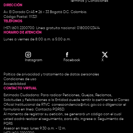
Términos y Condiciones
DIRECCIÓN
Av. El Dorado Cr.45 # 26 - 33 Bogotá D.C. Colombia.
Código Postal: 111321
TELÉFONOS
(+57) (601) 2200700. Línea gratuita nacional: 018000123414
HORARIO DE ATENCIÓN
Lunes a viernes de 8:00 a.m. a 5:00 p.m.
Instagram
Facebook
X
Política de privacidad y tratamiento de datos personales
Condiciones de uso
Accesibilidad
CONTACTO VIRTUAL
Estimado Ciudadano: Para radicar Peticiones, Quejas, Reclamos,
Solicitudes y Felicitaciones a la Entidad puede remitir lo pertinente al Correo
Oficial Institucional de RTVC
correspondencia@rtvc.gov.co
o diligenciar el
formulario en línea:
Contacto PQRSD.
Al momento de registrar su petición, se generará un código con el cual
usted podrá realizar el seguimiento, para ello, ingrese a:
Seguimiento de
PQRS
Asesor en línea: lunes 9:30 a.m. - 12 m.