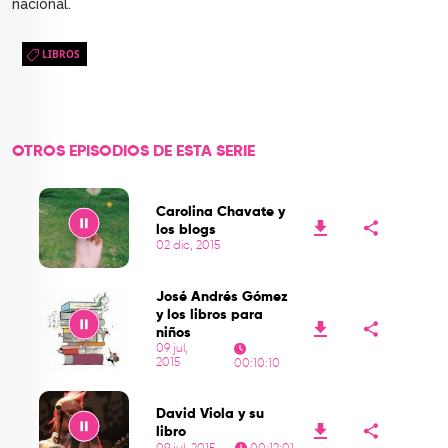
nacional.
LIBROS
OTROS EPISODIOS DE ESTA SERIE
Carolina Chavate y
los blogs
02 dic, 2015
Play
José Andrés Gómez
y los libros para
niños
09 jul,
2015
00:10:10
Play
David Viola y su
libro