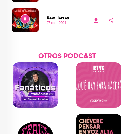
Play
New Jersey
27 oct, 2021
Play
OTROS PODCAST