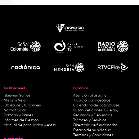
Institucional-
Servicios
Quiénes Somos
Atención al usuario
Misión y Visión
Trabaja con nosotros
Objetivos y funciones
Calendario de actividades
Normatividad
Buzón Peticiones, Quejas,
Políticas y Planes
Reclamos y Denuncias
Informes de Gestión
Trámites y Servicios
Manual de producción y estilo
Directorio de funcionarios
Estado de su solicitud
Términos y Condiciones