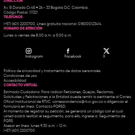
DIRECCIÓN
Av. El Dorado Cr.45 # 26 - 33 Bogotá D.C. Colombia.
Código Postal: 111321
TELÉFONOS
(+57) (601) 2200700. Línea gratuita nacional: 018000123414
HORARIO DE ATENCIÓN
Lunes a viernes de 8:00 a.m. a 5:00 p.m.
Instagram
Facebook
X
Política de privacidad y tratamiento de datos personales
Condiciones de uso
Accesibilidad
CONTACTO VIRTUAL
Estimado Ciudadano: Para radicar Peticiones, Quejas, Reclamos,
Solicitudes y Felicitaciones a la Entidad puede remitir lo pertinente al Correo
Oficial Institucional de RTVC
correspondencia@rtvc.gov.co
o diligenciar el
formulario en línea:
Contacto PQRSD.
Al momento de registrar su petición, se generará un código con el cual
usted podrá realizar el seguimiento, para ello, ingrese a:
Seguimiento de
PQRS
Asesor en línea: lunes 9:30 a.m. - 12 m.
(+57) (601) 2200700