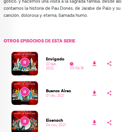
gótico, y hacemos una visita a la sagrada familia, desde allí
contamos la historia de Pau Donés, de Jarabe de Palo y su
canción, dolorosa y eterna, llamada humo.
OTROS EPISODIOS DE ESTA SERIE
Envigado
23 feb,
2022
00:06:18
Play
Buenos Aires
01 dic, 2021
Play
Eisenach
04 nov, 2021