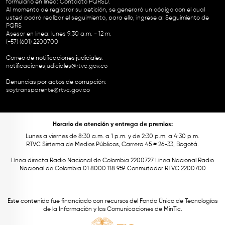
formulario en línea:
Contacto PQRSD.
Al momento de registrar su petición, se generará un código con el cual
usted podrá realizar el seguimiento, para ello, ingrese a:
Seguimiento de
PQRS
Asesor en línea: lunes 9:30 a.m. - 12 m.
(+57) (601) 2200700
Correo de notificaciones judiciales:
notificacionesjudiciales@rtvc.gov.co
Denuncias por actos de corrupción:
soytransparente@rtvc.gov.co
Horario de atención y entrega de premios:
Lunes a viernes de 8:30 a.m. a 1 p.m. y de 2:30 p.m. a 4:30 p.m.
RTVC Sistema de Medios Públicos, Carrera 45 # 26-33, Bogotá.
Línea directa Radio Nacional de Colombia 2200727 Línea Nacional Radio
Nacional de Colombia 01 8000 118 959. Conmutador RTVC 2200700
Este contenido fue financiado con recursos del Fondo Único de Tecnologías
de la Información y las Comunicaciones de MinTic.