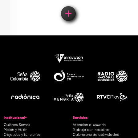
Institucional-
Servicios
Quiénes Somos
Atención al usuario
Misión y Visión
Trabaja con nosotros
Objetivos y funciones
Calendario de actividades