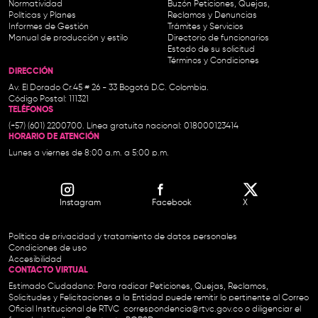
Normatividad
Buzón Peticiones, Quejas,
Políticas y Planes
Reclamos y Denuncias
Informes de Gestión
Trámites y Servicios
Manual de producción y estilo
Directorio de funcionarios
Estado de su solicitud
Términos y Condiciones
DIRECCIÓN
Av. El Dorado Cr.45 # 26 - 33 Bogotá D.C. Colombia.
Código Postal: 111321
TELÉFONOS
(+57) (601) 2200700. Línea gratuita nacional: 018000123414
HORARIO DE ATENCIÓN
Lunes a viernes de 8:00 a.m. a 5:00 p.m.
Instagram
Facebook
X
Política de privacidad y tratamiento de datos personales
Condiciones de uso
Accesibilidad
CONTACTO VIRTUAL
Estimado Ciudadano: Para radicar Peticiones, Quejas, Reclamos,
Solicitudes y Felicitaciones a la Entidad puede remitir lo pertinente al Correo
Oficial Institucional de RTVC
correspondencia@rtvc.gov.co
o diligenciar el