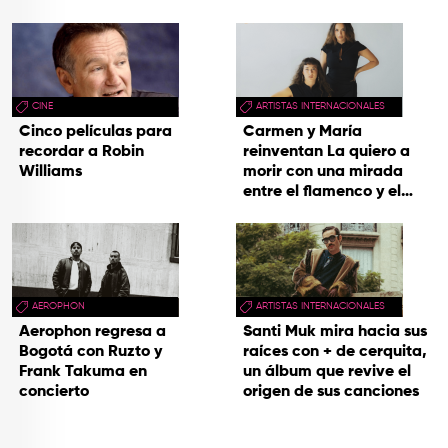
videoclip de Un dios
hecho cenizas
CINE
ARTISTAS INTERNACIONALES
Cinco películas para
Carmen y María
recordar a Robin
reinventan La quiero a
Williams
morir con una mirada
entre el flamenco y el
soul
AEROPHON
ARTISTAS INTERNACIONALES
Aerophon regresa a
Santi Muk mira hacia sus
Bogotá con Ruzto y
raíces con + de cerquita,
Frank Takuma en
un álbum que revive el
concierto
origen de sus canciones