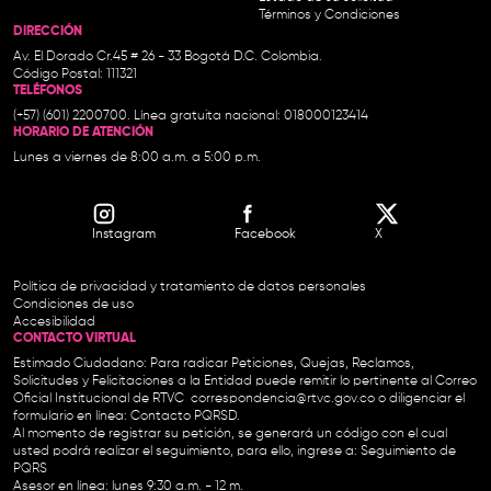
Términos y Condiciones
DIRECCIÓN
Av. El Dorado Cr.45 # 26 - 33 Bogotá D.C. Colombia.
Código Postal: 111321
TELÉFONOS
(+57) (601) 2200700. Línea gratuita nacional: 018000123414
HORARIO DE ATENCIÓN
Lunes a viernes de 8:00 a.m. a 5:00 p.m.
Instagram
Facebook
X
Política de privacidad y tratamiento de datos personales
Condiciones de uso
Accesibilidad
CONTACTO VIRTUAL
Estimado Ciudadano: Para radicar Peticiones, Quejas, Reclamos,
Solicitudes y Felicitaciones a la Entidad puede remitir lo pertinente al Correo
Oficial Institucional de RTVC
correspondencia@rtvc.gov.co
o diligenciar el
formulario en línea:
Contacto PQRSD.
Al momento de registrar su petición, se generará un código con el cual
usted podrá realizar el seguimiento, para ello, ingrese a:
Seguimiento de
PQRS
Asesor en línea: lunes 9:30 a.m. - 12 m.