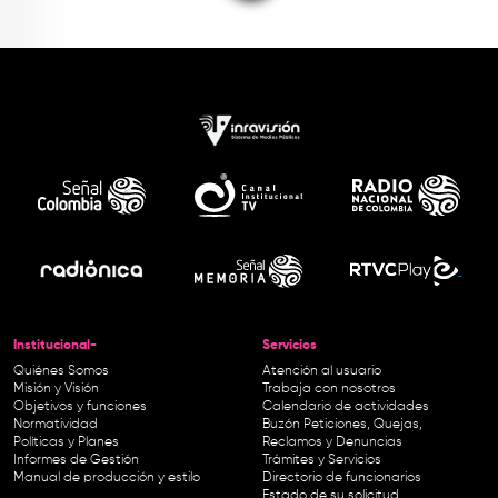
Institucional-
Servicios
Quiénes Somos
Atención al usuario
Misión y Visión
Trabaja con nosotros
Objetivos y funciones
Calendario de actividades
Normatividad
Buzón Peticiones, Quejas,
Políticas y Planes
Reclamos y Denuncias
Informes de Gestión
Trámites y Servicios
Manual de producción y estilo
Directorio de funcionarios
Estado de su solicitud