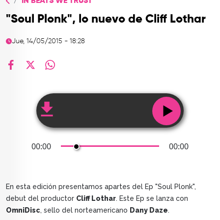
IN BEATS WE TRUST
TOP
"Soul Plonk", lo nuevo de Cliff Lothar
QUIÉNES SOMOS
Jue, 14/05/2015 - 18:28
CONTACTO
facebook
X
whatsapp
00:00
00:00
En esta edición presentamos apartes del Ep "Soul Plonk",
debut del productor
Cliff Lothar
. Este Ep se lanza con
OmniDisc
, sello del norteamericano
Dany Daze
.