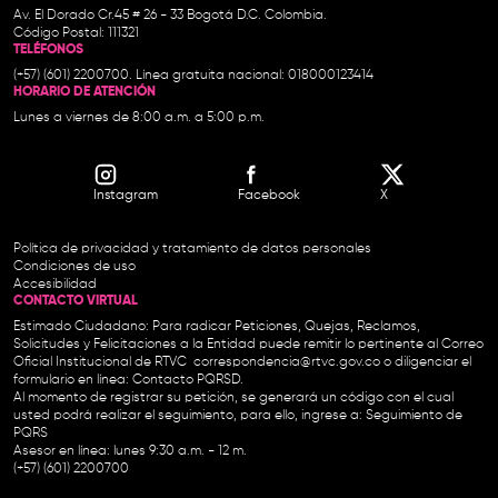
Av. El Dorado Cr.45 # 26 - 33 Bogotá D.C. Colombia.
Código Postal: 111321
TELÉFONOS
(+57) (601) 2200700. Línea gratuita nacional: 018000123414
HORARIO DE ATENCIÓN
Lunes a viernes de 8:00 a.m. a 5:00 p.m.
Instagram
Facebook
X
Política de privacidad y tratamiento de datos personales
Condiciones de uso
Accesibilidad
CONTACTO VIRTUAL
Estimado Ciudadano: Para radicar Peticiones, Quejas, Reclamos,
Solicitudes y Felicitaciones a la Entidad puede remitir lo pertinente al Correo
Oficial Institucional de RTVC
correspondencia@rtvc.gov.co
o diligenciar el
formulario en línea:
Contacto PQRSD.
Al momento de registrar su petición, se generará un código con el cual
usted podrá realizar el seguimiento, para ello, ingrese a:
Seguimiento de
PQRS
Asesor en línea: lunes 9:30 a.m. - 12 m.
(+57) (601) 2200700