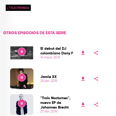
ELECTRONICA
OTROS EPISODIOS DE ESTA SERIE
El debut del DJ
colombiano Dany F
14 mayo, 2015
Play
Jamie XX
29 abr, 2015
Play
"Trois Nocturnes",
nuevo EP de
Johannes Brecht
27 abr, 2015