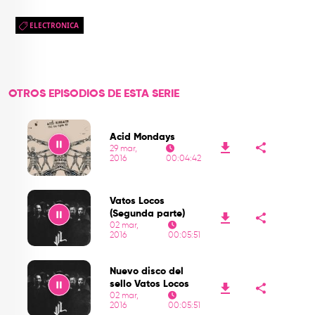
ELECTRONICA
OTROS EPISODIOS DE ESTA SERIE
Acid Mondays
29 mar,
2016
00:04:42
Play
Vatos Locos
(Segunda parte)
02 mar,
2016
00:05:51
Play
Nuevo disco del
sello Vatos Locos
02 mar,
2016
00:05:51