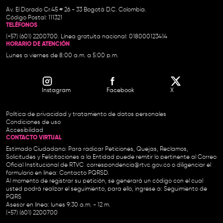
Av. El Dorado Cr.45 # 26 - 33 Bogotá D.C. Colombia.
Código Postal: 111321
TELÉFONOS
(+57) (601) 2200700. Línea gratuita nacional: 018000123414
HORARIO DE ATENCIÓN
Lunes a viernes de 8:00 a.m. a 5:00 p.m.
Instagram
Facebook
X
Política de privacidad y tratamiento de datos personales
Condiciones de uso
Accesibilidad
CONTACTO VIRTUAL
Estimado Ciudadano: Para radicar Peticiones, Quejas, Reclamos,
Solicitudes y Felicitaciones a la Entidad puede remitir lo pertinente al Correo
Oficial Institucional de RTVC
correspondencia@rtvc.gov.co
o diligenciar el
formulario en línea:
Contacto PQRSD.
Al momento de registrar su petición, se generará un código con el cual
usted podrá realizar el seguimiento, para ello, ingrese a:
Seguimiento de
PQRS
Asesor en línea: lunes 9:30 a.m. - 12 m.
(+57) (601) 2200700