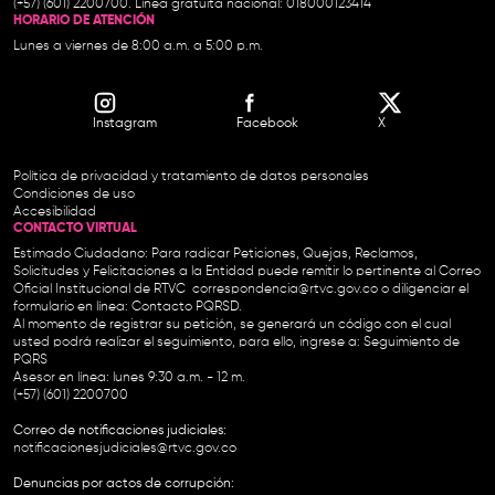
(+57) (601) 2200700. Línea gratuita nacional: 018000123414
HORARIO DE ATENCIÓN
Lunes a viernes de 8:00 a.m. a 5:00 p.m.
Instagram
Facebook
X
Política de privacidad y tratamiento de datos personales
Condiciones de uso
Accesibilidad
CONTACTO VIRTUAL
Estimado Ciudadano: Para radicar Peticiones, Quejas, Reclamos,
Solicitudes y Felicitaciones a la Entidad puede remitir lo pertinente al Correo
Oficial Institucional de RTVC
correspondencia@rtvc.gov.co
o diligenciar el
formulario en línea:
Contacto PQRSD.
Al momento de registrar su petición, se generará un código con el cual
usted podrá realizar el seguimiento, para ello, ingrese a:
Seguimiento de
PQRS
Asesor en línea: lunes 9:30 a.m. - 12 m.
(+57) (601) 2200700
Correo de notificaciones judiciales:
notificacionesjudiciales@rtvc.gov.co
Denuncias por actos de corrupción: