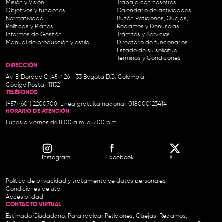
Misión y Visión
Trabaja con nosotros
Objetivos y funciones
Calendario de actividades
Normatividad
Buzón Peticiones, Quejas,
Políticas y Planes
Reclamos y Denuncias
Informes de Gestión
Trámites y Servicios
Manual de producción y estilo
Directorio de funcionarios
Estado de su solicitud
Términos y Condiciones
DIRECCIÓN
Av. El Dorado Cr.45 # 26 - 33 Bogotá D.C. Colombia.
Código Postal: 111321
TELÉFONOS
(+57) (601) 2200700. Línea gratuita nacional: 018000123414
HORARIO DE ATENCIÓN
Lunes a viernes de 8:00 a.m. a 5:00 p.m.
Instagram
Facebook
X
Política de privacidad y tratamiento de datos personales
Condiciones de uso
Accesibilidad
CONTACTO VIRTUAL
Estimado Ciudadano: Para radicar Peticiones, Quejas, Reclamos,