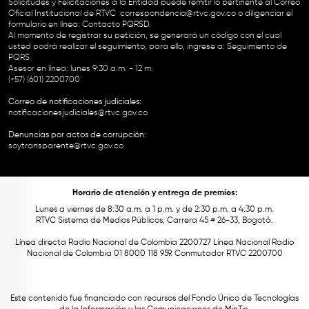
Solicitudes y Felicitaciones a la Entidad puede remitir lo pertinente al Correo
Oficial Institucional de RTVC
correspondencia@rtvc.gov.co
o diligenciar el
formulario en línea:
Contacto PQRSD.
Al momento de registrar su petición, se generará un código con el cual
usted podrá realizar el seguimiento, para ello, ingrese a:
Seguimiento de
PQRS
Asesor en línea: lunes 9:30 a.m. - 12 m.
(+57) (601) 2200700
Correo de notificaciones judiciales:
notificacionesjudiciales@rtvc.gov.co
Denuncias por actos de corrupción:
soytransparente@rtvc.gov.co
Horario de atención y entrega de premios:
Lunes a viernes de 8:30 a.m. a 1 p.m. y de 2:30 p.m. a 4:30 p.m.
RTVC Sistema de Medios Públicos, Carrera 45 # 26-33, Bogotá.
Línea directa Radio Nacional de Colombia 2200727 Línea Nacional Radio
Nacional de Colombia 01 8000 118 959. Conmutador RTVC 2200700
Este contenido fue financiado con recursos del Fondo Único de Tecnologías