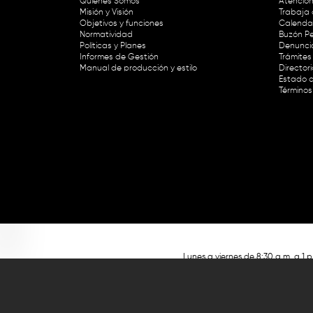
Quiénes Somos
Atención
Misión y Visión
Trabaja 
Objetivos y funciones
Calendar
Normatividad
Buzón Pe
Políticas y Planes
Denunci
Informes de Gestión
Trámites 
Manual de producción y estilo
Director
Estado d
Términos
Lunes a viernes de 8:30 a.m. a 1 p
RTVC Sistema de Medios Públicos,