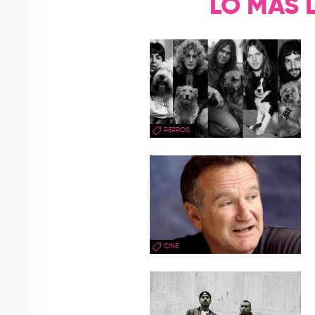
LO MÁS 
PERROS
CINE