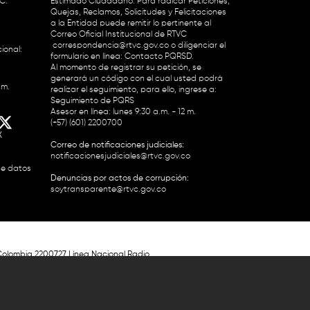
.C.
Estimado Ciudadano: Para radicar Peticiones,
Quejas, Reclamos, Solicitudes y Felicitaciones
a la Entidad puede remitir lo pertinente al
Correo Oficial Institucional de RTVC
correspondencia@rtvc.gov.co
o diligenciar el
ional:
formulario en línea:
Contacto PQRSD.
Al momento de registrar su petición, se
generará un código con el cual usted podrá
.m.
realizar el seguimiento, para ello, ingrese a:
Seguimiento de PQRS
Asesor en línea: lunes 9:30 a.m. - 12 m.
(+57) (601) 2200700
X
Correo de notificaciones judiciales:
notificacionesjudiciales@rtvc.gov.co
de datos
Denuncias por actos de corrupción:
soytransparente@rtvc.gov.co
Colombia 2200727 Línea Nacional Radio
 118 959. Conmutador RTVC 2200700