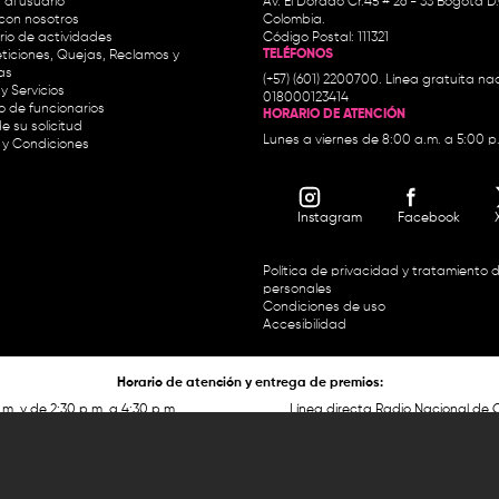
 al usuario
Av. El Dorado Cr.45 # 26 - 33 Bogotá D
con nosotros
Colombia.
io de actividades
Código Postal: 111321
TELÉFONOS
ticiones, Quejas, Reclamos y
as
(+57) (601) 2200700. Línea gratuita nac
y Servicios
018000123414
io de funcionarios
HORARIO DE ATENCIÓN
e su solicitud
Lunes a viernes de 8:00 a.m. a 5:00 p
 y Condiciones
Instagram
Facebook
Política de privacidad y tratamiento 
personales
Condiciones de uso
Accesibilidad
Horario de atención y entrega de premios:
.m. y de 2:30 p.m. a 4:30 p.m.
Línea directa Radio Nacional de 
 Carrera 45 # 26-33, Bogotá.
Nacional de Colombia 01 8000