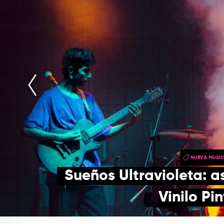
NUEVA MUSI
Sueños Ultravioleta: a
Vinilo Pi