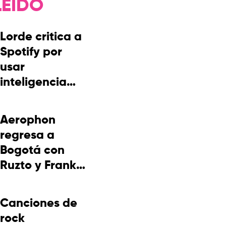
LEÍDO
Lorde critica a
Spotify por
usar
inteligencia
artificial para
explicar el
Aerophon
significado de
regresa a
las canciones
Bogotá con
Ruzto y Frank
Takuma en
concierto
Canciones de
rock