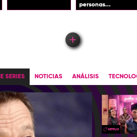
personas...
Load More
E SERIES
NOTICIAS
ANÁLISIS
TECNOLO
NETFLIX