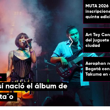
MUTA 2026 
inscripcion
quinta edic
Art Toy Con 
del juguete 
ciudad
Aerophon r
Bogotá con
Takuma en 
CA
sí nació el álbum de
nta´o