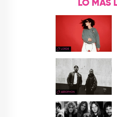
LO MÁS 
LORDE
AEROPHON