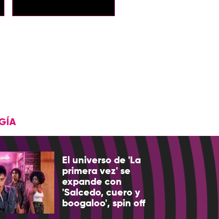
GÍA
El universo de 'La
primera vez' se
expande con
'Salcedo, cuero y
boogaloo', spin off