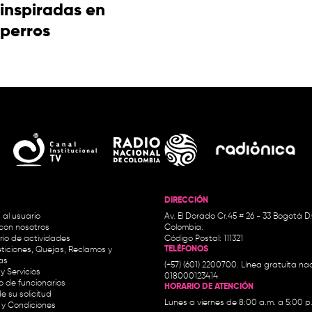
inspiradas en
perros
DIRECCIÓN
 al usuario
Av. El Dorado Cr.45 # 26 - 33 Bogotá D
con nosotros
Colombia.
io de actividades
Código Postal: 111321
TELÉFONOS
ticiones, Quejas, Reclamos y
as
(+57) (601) 2200700. Línea gratuita nac
y Servicios
018000123414
io de funcionarios
HORARIO DE ATENCIÓN
e su solicitud
Lunes a viernes de 8:00 a.m. a 5:00 p
 y Condiciones