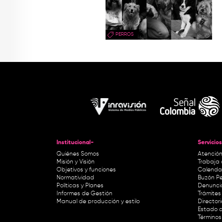
PERROS
Institucional-
Servicios
Quiénes Somos
Atención
Misión y Visión
Trabaja 
Objetivos y funciones
Calendar
Normatividad
Buzón Pe
Políticas y Planes
Denunci
Informes de Gestión
Trámites 
Manual de producción y estilo
Director
Estado d
Términos