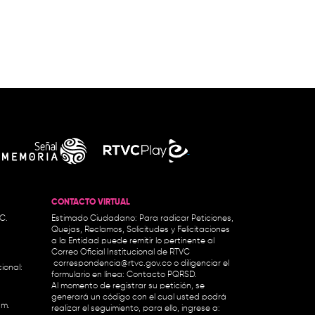
CONTACTO VIRTUAL
.C.
Estimado Ciudadano: Para radicar Peticiones,
Quejas, Reclamos, Solicitudes y Felicitaciones
a la Entidad puede remitir lo pertinente al
Correo Oficial Institucional de RTVC
correspondencia@rtvc.gov.co
o diligenciar el
ional:
formulario en línea:
Contacto PQRSD.
Al momento de registrar su petición, se
generará un código con el cual usted podrá
.m.
realizar el seguimiento, para ello, ingrese a: