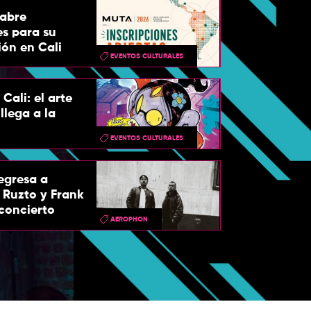
abre
es para su
ión en Cali
EVENTOS CULTURALES
Cali: el arte
llega a la
EVENTOS CULTURALES
egresa a
 Ruzto y Frank
concierto
AEROPHON
Canciones de 