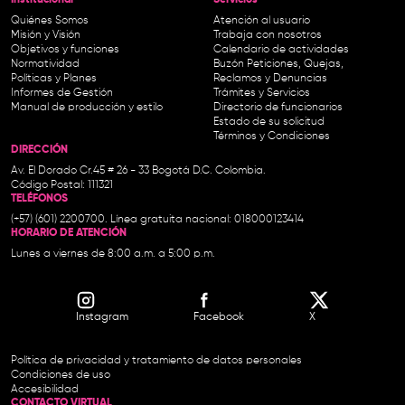
Institucional-
Servicios
Quiénes Somos
Atención al usuario
Misión y Visión
Trabaja con nosotros
Objetivos y funciones
Calendario de actividades
Normatividad
Buzón Peticiones, Quejas,
Políticas y Planes
Reclamos y Denuncias
Informes de Gestión
Trámites y Servicios
Manual de producción y estilo
Directorio de funcionarios
Estado de su solicitud
Términos y Condiciones
DIRECCIÓN
Av. El Dorado Cr.45 # 26 - 33 Bogotá D.C. Colombia.
Código Postal: 111321
TELÉFONOS
(+57) (601) 2200700. Línea gratuita nacional: 018000123414
HORARIO DE ATENCIÓN
Lunes a viernes de 8:00 a.m. a 5:00 p.m.
Instagram
Facebook
X
Política de privacidad y tratamiento de datos personales
Condiciones de uso
Accesibilidad
CONTACTO VIRTUAL