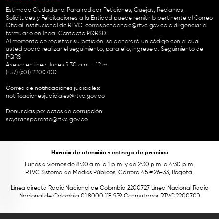
Estimado Ciudadano: Para radicar Peticiones, Quejas, Reclamos,
Solicitudes y Felicitaciones a la Entidad puede remitir lo pertinente al Correo
Oficial Institucional de RTVC
correspondencia@rtvc.gov.co
o diligenciar el
formulario en línea:
Contacto PQRSD.
Al momento de registrar su petición, se generará un código con el cual
usted podrá realizar el seguimiento, para ello, ingrese a:
Seguimiento de
PQRS
Asesor en línea: lunes 9:30 a.m. - 12 m.
(+57) (601) 2200700
Correo de notificaciones judiciales:
notificacionesjudiciales@rtvc.gov.co
Denuncias por actos de corrupción:
soytransparente@rtvc.gov.co
Horario de atención y entrega de premios:
Lunes a viernes de 8:30 a.m. a 1 p.m. y de 2:30 p.m. a 4:30 p.m.
RTVC Sistema de Medios Públicos, Carrera 45 # 26-33, Bogotá.
Línea directa Radio Nacional de Colombia 2200727 Línea Nacional Radio
Nacional de Colombia 01 8000 118 959. Conmutador RTVC 2200700