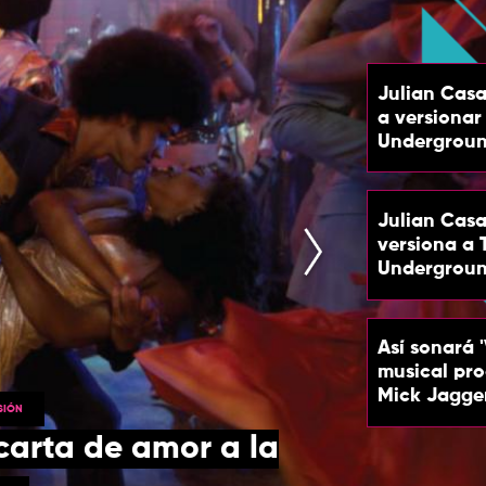
Julian Cas
a versionar
Undergrou
Julian Cas
versiona a 
Undergroun
Así sonará '
musical pr
Mick Jagge
ISIÓN
carta de amor a la