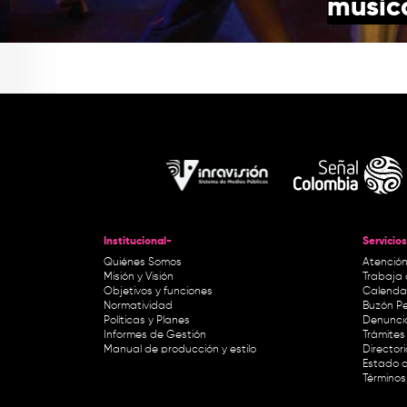
músic
Institucional-
Servicios
Quiénes Somos
Atención
Misión y Visión
Trabaja 
Objetivos y funciones
Calendar
Normatividad
Buzón Pe
Políticas y Planes
Denunci
Informes de Gestión
Trámites 
Manual de producción y estilo
Director
Estado d
Términos