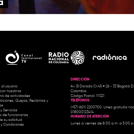
a
DIRECCIÓN
 al usuario
Av. El Dorado Cr.45 # 26 - 33 Bogotá D
con nosotros
Colombia.
io de actividades
Código Postal: 111321
TELÉFONOS
ticiones, Quejas, Reclamos y
as
(+57) (601) 2200700. Línea gratuita nac
y Servicios
018000123414
io de funcionarios
HORARIO DE ATENCIÓN
e su solicitud
Lunes a viernes de 8:00 a.m. a 5:00 p
 y Condiciones