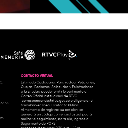
'Vinyl': ¡P
CONTACTO VIRTUAL
.C.
Estimado Ciudadano: Para radicar Peticiones,
Quejas, Reclamos, Solicitudes y Felicitaciones
a la Entidad puede remitir lo pertinente al
Correo Oficial Institucional de RTVC
correspondencia@rtvc.gov.co
o diligenciar el
ional:
formulario en línea:
Contacto PQRSD.
Al momento de registrar su petición, se
generará un código con el cual usted podrá
.m.
realizar el seguimiento, para ello, ingrese a:
Seguimiento de PQRS