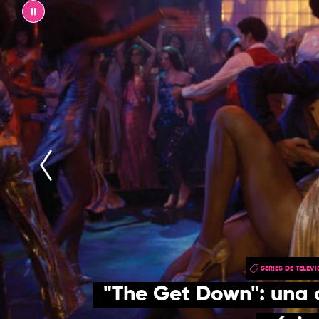
||
SERIES DE TELEV
"The Get Down": una 