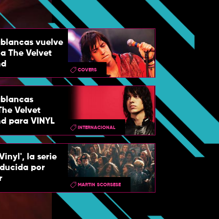
ablancas vuelve
 a The Velvet
nd
COVERS
ablancas
The Velvet
d para VINYL
INTERNACIONAL
Vinyl', la serie
oducida por
r
MARTIN SCORSESE