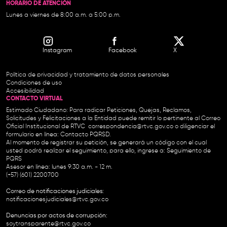
HORARIO DE ATENCIÓN
Lunes a viernes de 8:00 a.m. a 5:00 p.m.
Instagram
Facebook
X
Política de privacidad y tratamiento de datos personales
Condiciones de uso
Accesibilidad
CONTACTO VIRTUAL
Estimado Ciudadano: Para radicar Peticiones, Quejas, Reclamos,
Solicitudes y Felicitaciones a la Entidad puede remitir lo pertinente al Correo
Oficial Institucional de RTVC
correspondencia@rtvc.gov.co
o diligenciar el
formulario en línea:
Contacto PQRSD.
Al momento de registrar su petición, se generará un código con el cual
usted podrá realizar el seguimiento, para ello, ingrese a:
Seguimiento de
PQRS
Asesor en línea: lunes 9:30 a.m. - 12 m.
(+57) (601) 2200700
Correo de notificaciones judiciales:
notificacionesjudiciales@rtvc.gov.co
Denuncias por actos de corrupción:
soytransparente@rtvc.gov.co