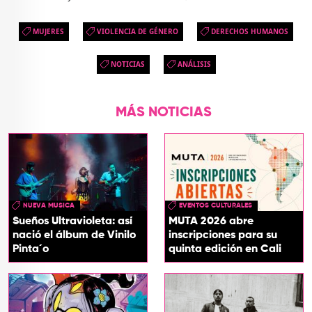
MUJERES
VIOLENCIA DE GÉNERO
DERECHOS HUMANOS
NOTICIAS
ANÁLISIS
MÁS NOTICIAS
NUEVA MUSICA
EVENTOS CULTURALES
Sueños Ultravioleta: así
MUTA 2026 abre
nació el álbum de Vinilo
inscripciones para su
Pinta´o
quinta edición en Cali