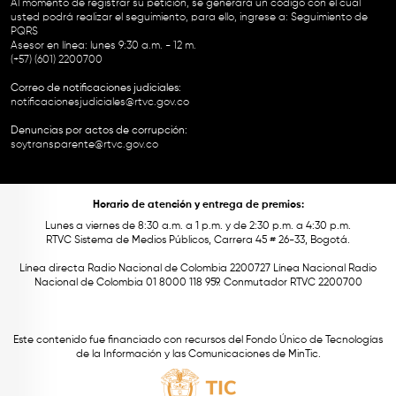
Al momento de registrar su petición, se generará un código con el cual
usted podrá realizar el seguimiento, para ello, ingrese a:
Seguimiento de
PQRS
Asesor en línea: lunes 9:30 a.m. - 12 m.
(+57) (601) 2200700
Correo de notificaciones judiciales:
notificacionesjudiciales@rtvc.gov.co
Denuncias por actos de corrupción:
soytransparente@rtvc.gov.co
Horario de atención y entrega de premios:
Lunes a viernes de 8:30 a.m. a 1 p.m. y de 2:30 p.m. a 4:30 p.m.
RTVC Sistema de Medios Públicos, Carrera 45 # 26-33, Bogotá.
Línea directa Radio Nacional de Colombia 2200727 Línea Nacional Radio
Nacional de Colombia 01 8000 118 959. Conmutador RTVC 2200700
Este contenido fue financiado con recursos del Fondo Único de Tecnologías
de la Información y las Comunicaciones de MinTic.