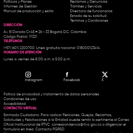
Políticas y Planes
Reclamos y Denuncias
Informes de Gestión
Trámites y Servicios
Manual de producción y estilo
Directorio de funcionarios
Estado de su solicitud
Términos y Condiciones
DIRECCIÓN
Av. El Dorado Cr.45 # 26 - 33 Bogotá D.C. Colombia.
Código Postal: 111321
TELÉFONOS
(+57) (601) 2200700. Línea gratuita nacional: 018000123414
HORARIO DE ATENCIÓN
Lunes a viernes de 8:00 a.m. a 5:00 p.m.
Instagram
Facebook
X
Política de privacidad y tratamiento de datos personales
Condiciones de uso
Accesibilidad
CONTACTO VIRTUAL
Estimado Ciudadano: Para radicar Peticiones, Quejas, Reclamos,
Solicitudes y Felicitaciones a la Entidad puede remitir lo pertinente al Correo
Oficial Institucional de RTVC
correspondencia@rtvc.gov.co
o diligenciar el
formulario en línea:
Contacto PQRSD.