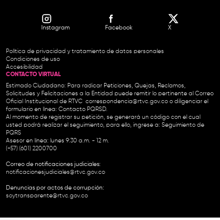
Instagram
Facebook
X
Política de privacidad y tratamiento de datos personales
Condiciones de uso
Accesibilidad
CONTACTO VIRTUAL
Estimado Ciudadano: Para radicar Peticiones, Quejas, Reclamos,
Solicitudes y Felicitaciones a la Entidad puede remitir lo pertinente al Correo
Oficial Institucional de RTVC
correspondencia@rtvc.gov.co
o diligenciar el
formulario en línea:
Contacto PQRSD.
Al momento de registrar su petición, se generará un código con el cual
usted podrá realizar el seguimiento, para ello, ingrese a:
Seguimiento de
PQRS
Asesor en línea: lunes 9:30 a.m. - 12 m.
(+57) (601) 2200700
Correo de notificaciones judiciales:
notificacionesjudiciales@rtvc.gov.co
Denuncias por actos de corrupción:
soytransparente@rtvc.gov.co