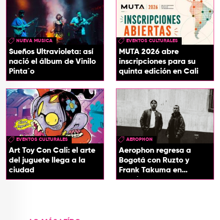
NUEVA MUSICA
EVENTOS CULTURALES
Sueños Ultravioleta: así
MUTA 2026 abre
nació el álbum de Vinilo
inscripciones para su
Pinta´o
quinta edición en Cali
EVENTOS CULTURALES
AEROPHON
Art Toy Con Cali: el arte
Aerophon regresa a
del juguete llega a la
Bogotá con Ruzto y
ciudad
Frank Takuma en
concierto