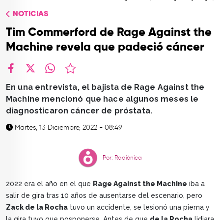
TOP
NOTICIAS
QUIÉNES SOMOS
Tim Commerford de Rage Against the
CONTACTO
Machine revela que padeció cáncer
facebook
X
whatsapp
En una entrevista, el bajista de Rage Against the
Machine mencionó que hace algunos meses le
diagnosticaron cáncer de próstata.
Martes, 13 Diciembre, 2022 - 08:49
Por: Radiónica
2022 era el año en el que
Rage Against the Machine
iba a
salir de gira tras 10 años de ausentarse del escenario, pero
Zack de la Rocha
tuvo un accidente, se lesionó una pierna y
la gira tuvo que posponerse. Antes de que
de la Rocha
lidiara