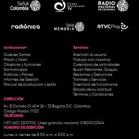
Institucional-
Servicios
Quiénes Somos
Atención al usuario
Misión y Visión
Trabaja con nosotros
Objetivos y funciones
Calendario de actividades
Normatividad
Buzón Peticiones, Quejas,
Políticas y Planes
Reclamos y Denuncias
Informes de Gestión
Trámites y Servicios
Manual de producción y estilo
Directorio de funcionarios
Estado de su solicitud
Términos y Condiciones
DIRECCIÓN
Av. El Dorado Cr.45 # 26 - 33 Bogotá D.C. Colombia.
Código Postal: 111321
TELÉFONOS
(+57) (601) 2200700. Línea gratuita nacional: 018000123414
HORARIO DE ATENCIÓN
Lunes a viernes de 8:00 a.m. a 5:00 p.m.