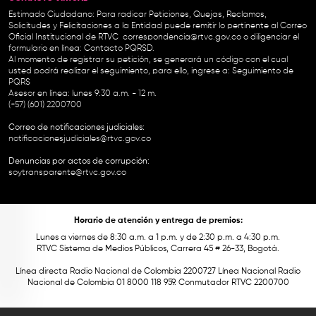
Estimado Ciudadano: Para radicar Peticiones, Quejas, Reclamos,
Solicitudes y Felicitaciones a la Entidad puede remitir lo pertinente al Correo
Oficial Institucional de RTVC
correspondencia@rtvc.gov.co
o diligenciar el
formulario en línea:
Contacto PQRSD.
Al momento de registrar su petición, se generará un código con el cual
usted podrá realizar el seguimiento, para ello, ingrese a:
Seguimiento de
PQRS
Asesor en línea: lunes 9:30 a.m. - 12 m.
(+57) (601) 2200700
Correo de notificaciones judiciales:
notificacionesjudiciales@rtvc.gov.co
Denuncias por actos de corrupción:
soytransparente@rtvc.gov.co
Horario de atención y entrega de premios:
Lunes a viernes de 8:30 a.m. a 1 p.m. y de 2:30 p.m. a 4:30 p.m.
RTVC Sistema de Medios Públicos, Carrera 45 # 26-33, Bogotá.
Línea directa Radio Nacional de Colombia 2200727 Línea Nacional Radio
Nacional de Colombia 01 8000 118 959. Conmutador RTVC 2200700