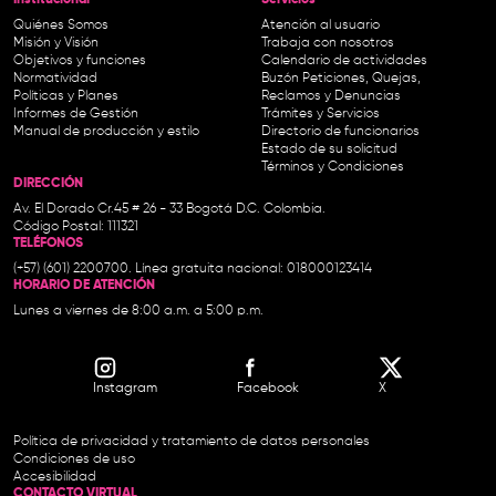
Institucional-
Servicios
Quiénes Somos
Atención al usuario
Misión y Visión
Trabaja con nosotros
Objetivos y funciones
Calendario de actividades
Normatividad
Buzón Peticiones, Quejas,
Políticas y Planes
Reclamos y Denuncias
Informes de Gestión
Trámites y Servicios
Manual de producción y estilo
Directorio de funcionarios
Estado de su solicitud
Términos y Condiciones
DIRECCIÓN
Av. El Dorado Cr.45 # 26 - 33 Bogotá D.C. Colombia.
Código Postal: 111321
TELÉFONOS
(+57) (601) 2200700. Línea gratuita nacional: 018000123414
HORARIO DE ATENCIÓN
Lunes a viernes de 8:00 a.m. a 5:00 p.m.
Instagram
Facebook
X
Política de privacidad y tratamiento de datos personales
Condiciones de uso
Accesibilidad
CONTACTO VIRTUAL