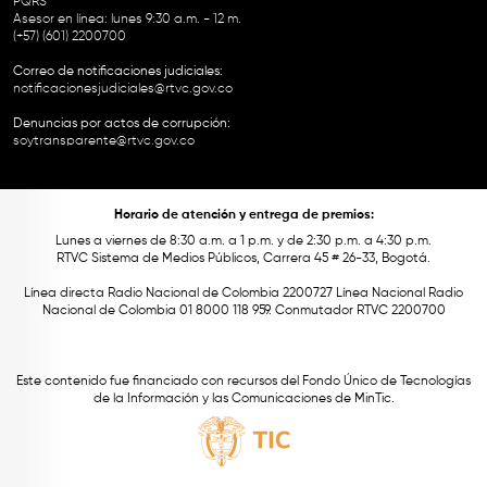
PQRS
Asesor en línea: lunes 9:30 a.m. - 12 m.
(+57) (601) 2200700
Correo de notificaciones judiciales:
notificacionesjudiciales@rtvc.gov.co
Denuncias por actos de corrupción:
soytransparente@rtvc.gov.co
Horario de atención y entrega de premios:
Lunes a viernes de 8:30 a.m. a 1 p.m. y de 2:30 p.m. a 4:30 p.m.
RTVC Sistema de Medios Públicos, Carrera 45 # 26-33, Bogotá.
Línea directa Radio Nacional de Colombia 2200727 Línea Nacional Radio
Nacional de Colombia 01 8000 118 959. Conmutador RTVC 2200700
Este contenido fue financiado con recursos del Fondo Único de Tecnologías
de la Información y las Comunicaciones de MinTic.