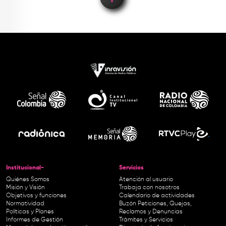
Institucional-
Servicios
Quiénes Somos
Atención al usuario
Misión y Visión
Trabaja con nosotros
Objetivos y funciones
Calendario de actividades
Normatividad
Buzón Peticiones, Quejas,
Políticas y Planes
Reclamos y Denuncias
Informes de Gestión
Trámites y Servicios