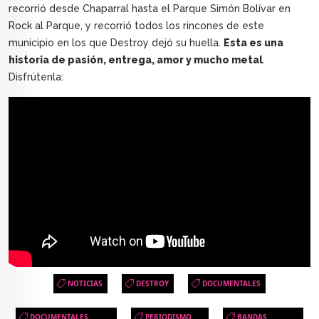
recorrió desde Chaparral hasta el Parque Simón Bolívar en
Rock al Parque, y recorrió todos los rincones de este
municipio en los que Destroy dejó su huella.
Esta es una
historia de pasión, entrega, amor y mucho metal
.
Disfrútenla:
NOTICIAS
DESTROY
DOCUMENTALES
DOCUMENTALES
PERIODISMO
BANDAS