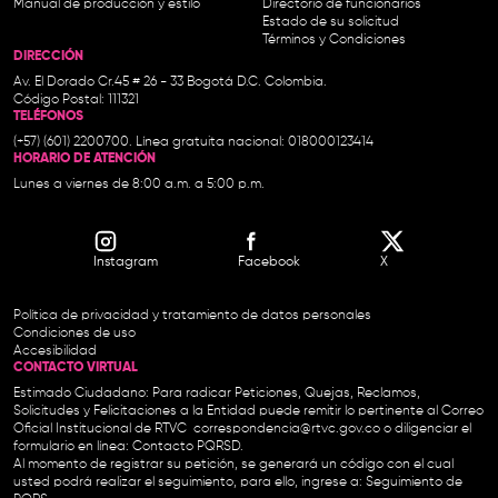
Manual de producción y estilo
Directorio de funcionarios
Estado de su solicitud
Términos y Condiciones
DIRECCIÓN
Av. El Dorado Cr.45 # 26 - 33 Bogotá D.C. Colombia.
Código Postal: 111321
TELÉFONOS
(+57) (601) 2200700. Línea gratuita nacional: 018000123414
HORARIO DE ATENCIÓN
Lunes a viernes de 8:00 a.m. a 5:00 p.m.
Instagram
Facebook
X
Política de privacidad y tratamiento de datos personales
Condiciones de uso
Accesibilidad
CONTACTO VIRTUAL
Estimado Ciudadano: Para radicar Peticiones, Quejas, Reclamos,
Solicitudes y Felicitaciones a la Entidad puede remitir lo pertinente al Correo
Oficial Institucional de RTVC
correspondencia@rtvc.gov.co
o diligenciar el
formulario en línea:
Contacto PQRSD.
Al momento de registrar su petición, se generará un código con el cual
usted podrá realizar el seguimiento, para ello, ingrese a:
Seguimiento de