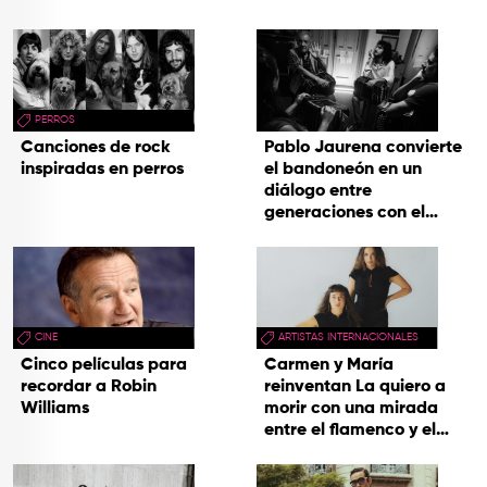
PERROS
Canciones de rock
Pablo Jaurena convierte
inspiradas en perros
el bandoneón en un
diálogo entre
generaciones con el
videoclip de Un dios
hecho cenizas
CINE
ARTISTAS INTERNACIONALES
Cinco películas para
Carmen y María
recordar a Robin
reinventan La quiero a
Williams
morir con una mirada
entre el flamenco y el
soul