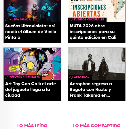
NUEVA MUSICA
EVENTOS CULTURALES
Sueños Ultravioleta: así
MUTA 2026 abre
nació el álbum de Vinilo
inscripciones para su
Pinta´o
quinta edición en Cali
EVENTOS CULTURALES
AEROPHON
Art Toy Con Cali: el arte
Aerophon regresa a
del juguete llega a la
Bogotá con Ruzto y
ciudad
Frank Takuma en
concierto
LO MÁS LEÍDO
LO MÁS COMPARTIDO