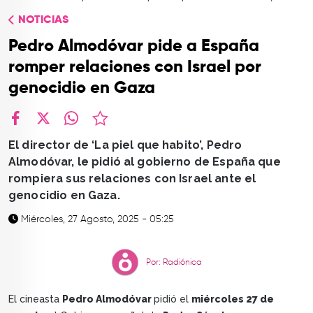
TOP
NOTICIAS
QUIÉNES SOMOS
Pedro Almodóvar pide a España
CONTACTO
romper relaciones con Israel por
genocidio en Gaza
facebook
X
whatsapp
El director de ‘La piel que habito’, Pedro
Almodóvar, le pidió al gobierno de España que
rompiera sus relaciones con Israel ante el
genocidio en Gaza.
Miércoles, 27 Agosto, 2025 - 05:25
Por: Radiónica
El cineasta
Pedro Almodóvar
pidió el
miércoles 27 de