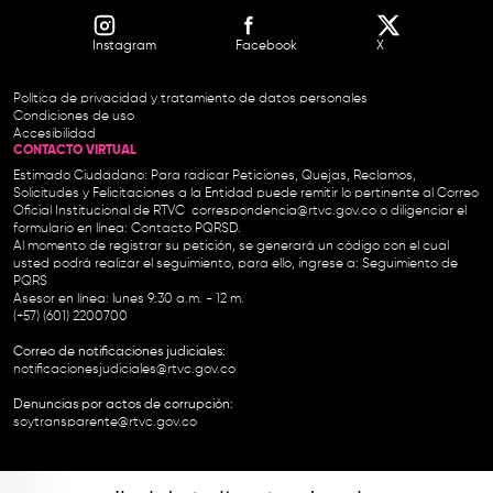
Instagram
Facebook
X
Política de privacidad y tratamiento de datos personales
Condiciones de uso
Accesibilidad
CONTACTO VIRTUAL
Estimado Ciudadano: Para radicar Peticiones, Quejas, Reclamos,
Solicitudes y Felicitaciones a la Entidad puede remitir lo pertinente al Correo
Oficial Institucional de RTVC
correspondencia@rtvc.gov.co
o diligenciar el
formulario en línea:
Contacto PQRSD.
Al momento de registrar su petición, se generará un código con el cual
usted podrá realizar el seguimiento, para ello, ingrese a:
Seguimiento de
PQRS
Asesor en línea: lunes 9:30 a.m. - 12 m.
(+57) (601) 2200700
Correo de notificaciones judiciales:
notificacionesjudiciales@rtvc.gov.co
Denuncias por actos de corrupción:
soytransparente@rtvc.gov.co