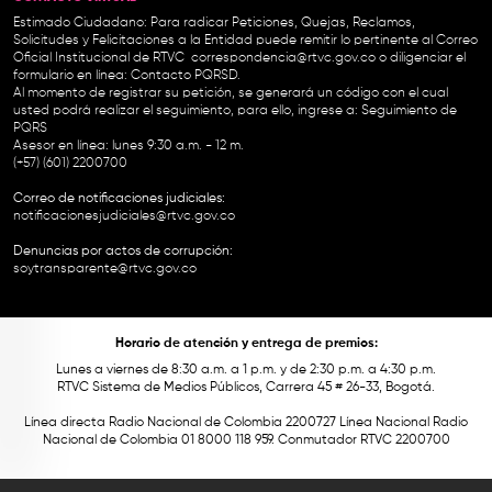
Estimado Ciudadano: Para radicar Peticiones, Quejas, Reclamos,
Solicitudes y Felicitaciones a la Entidad puede remitir lo pertinente al Correo
Oficial Institucional de RTVC
correspondencia@rtvc.gov.co
o diligenciar el
formulario en línea:
Contacto PQRSD.
Al momento de registrar su petición, se generará un código con el cual
usted podrá realizar el seguimiento, para ello, ingrese a:
Seguimiento de
PQRS
Asesor en línea: lunes 9:30 a.m. - 12 m.
(+57) (601) 2200700
Correo de notificaciones judiciales:
notificacionesjudiciales@rtvc.gov.co
Denuncias por actos de corrupción:
soytransparente@rtvc.gov.co
Horario de atención y entrega de premios:
Lunes a viernes de 8:30 a.m. a 1 p.m. y de 2:30 p.m. a 4:30 p.m.
RTVC Sistema de Medios Públicos, Carrera 45 # 26-33, Bogotá.
Línea directa Radio Nacional de Colombia 2200727 Línea Nacional Radio
Nacional de Colombia 01 8000 118 959. Conmutador RTVC 2200700