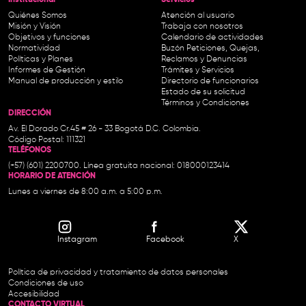
Institucional-
Servicios
Quiénes Somos
Atención al usuario
Misión y Visión
Trabaja con nosotros
Objetivos y funciones
Calendario de actividades
Normatividad
Buzón Peticiones, Quejas,
Políticas y Planes
Reclamos y Denuncias
Informes de Gestión
Trámites y Servicios
Manual de producción y estilo
Directorio de funcionarios
Estado de su solicitud
Términos y Condiciones
DIRECCIÓN
Av. El Dorado Cr.45 # 26 - 33 Bogotá D.C. Colombia.
Código Postal: 111321
TELÉFONOS
(+57) (601) 2200700. Línea gratuita nacional: 018000123414
HORARIO DE ATENCIÓN
Lunes a viernes de 8:00 a.m. a 5:00 p.m.
Instagram
Facebook
X
Política de privacidad y tratamiento de datos personales
Condiciones de uso
Accesibilidad
CONTACTO VIRTUAL