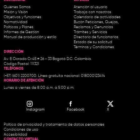
Institucional-
Servicios
Quiénes Somos
Atención al usuario
Misión y Visión
Trabaja con nosotros
Objetivos y funciones
Calendario de actividades
Normatividad
Buzón Peticiones, Quejas,
Políticas y Planes
Reclamos y Denuncias
Informes de Gestión
Trámites y Servicios
Manual de producción y estilo
Directorio de funcionarios
Estado de su solicitud
Términos y Condiciones
DIRECCIÓN
Av. El Dorado Cr.45 # 26 - 33 Bogotá D.C. Colombia.
Código Postal: 111321
TELÉFONOS
(+57) (601) 2200700. Línea gratuita nacional: 018000123414
HORARIO DE ATENCIÓN
Lunes a viernes de 8:00 a.m. a 5:00 p.m.
Instagram
Facebook
X
Política de privacidad y tratamiento de datos personales
Condiciones de uso
Accesibilidad
CONTACTO VIRTUAL