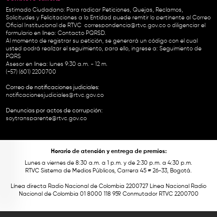
Estimado Ciudadano: Para radicar Peticiones, Quejas, Reclamos,
Solicitudes y Felicitaciones a la Entidad puede remitir lo pertinente al Correo
Oficial Institucional de RTVC
correspondencia@rtvc.gov.co
o diligenciar el
formulario en línea:
Contacto PQRSD.
Al momento de registrar su petición, se generará un código con el cual
usted podrá realizar el seguimiento, para ello, ingrese a:
Seguimiento de
PQRS
Asesor en línea: lunes 9:30 a.m. - 12 m.
(+57) (601) 2200700
Correo de notificaciones judiciales:
notificacionesjudiciales@rtvc.gov.co
Denuncias por actos de corrupción:
soytransparente@rtvc.gov.co
Horario de atención y entrega de premios:
Lunes a viernes de 8:30 a.m. a 1 p.m. y de 2:30 p.m. a 4:30 p.m.
RTVC Sistema de Medios Públicos, Carrera 45 # 26-33, Bogotá.
Línea directa Radio Nacional de Colombia 2200727 Línea Nacional Radio
Nacional de Colombia 01 8000 118 959. Conmutador RTVC 2200700