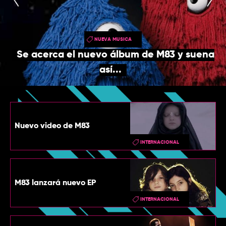
TOP
QUIÉNES SOMOS
NUEVA MUSICA
CONTACTO
Se acerca el nuevo álbum de M83 y suena
así...
Nuevo video de M83
INTERNACIONAL
M83 lanzará nuevo EP
INTERNACIONAL