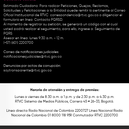
Estimado Ciudadano: Para radicar Peticiones, Quejas, Reclamos,
Solicitudes y Felicitaciones a la Entidad puede remitir lo pertinente al Correo
Oficial Institucional de RTVC
correspondencia@rtvc.gov.co
o diligenciar el
formulario en línea:
Contacto PQRSD.
Al momento de registrar su petición, se generará un código con el cual
usted podrá realizar el seguimiento, para ello, ingrese a:
Seguimiento de
PQRS
Asesor en línea: lunes 9:30 a.m. - 12 m.
(+57) (601) 2200700
Correo de notificaciones judiciales:
notificacionesjudiciales@rtvc.gov.co
Denuncias por actos de corrupción:
soytransparente@rtvc.gov.co
Horario de atención y entrega de premios:
Lunes a viernes de 8:30 a.m. a 1 p.m. y de 2:30 p.m. a 4:30 p.m.
RTVC Sistema de Medios Públicos, Carrera 45 # 26-33, Bogotá.
Línea directa Radio Nacional de Colombia 2200727 Línea Nacional Radio
Nacional de Colombia 01 8000 118 959. Conmutador RTVC 2200700