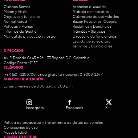
Institucional-
Servicios
Quiénes Somos
Atención al usuario
Misión y Visión
Trabaja con nosotros
Objetivos y funciones
Calendario de actividades
Normatividad
Buzón Peticiones, Quejas,
Políticas y Planes
Reclamos y Denuncias
Informes de Gestión
Trámites y Servicios
Manual de producción y estilo
Directorio de funcionarios
Estado de su solicitud
Términos y Condiciones
DIRECCIÓN
Av. El Dorado Cr.45 # 26 - 33 Bogotá D.C. Colombia.
Código Postal: 111321
TELÉFONOS
(+57) (601) 2200700. Línea gratuita nacional: 018000123414
HORARIO DE ATENCIÓN
Lunes a viernes de 8:00 a.m. a 5:00 p.m.
Instagram
Facebook
X
Política de privacidad y tratamiento de datos personales
Condiciones de uso
Accesibilidad
CONTACTO VIRTUAL