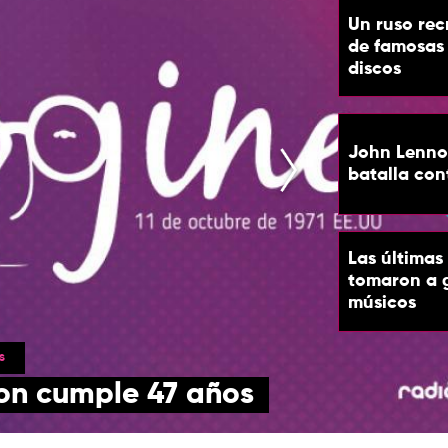
Un ruso recr
de famosas 
discos
John Lenno
batalla cont
Las últimas 
tomaron a 
músicos
S
on cumple 47 años