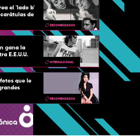
ea el 'lado b'
carátulas de
RECOMENDADOS
n gana la
ra E.E.U.U.
INTERNACIONAL
fotos que le
grandes
RECOMENDADOS
Happy Xma