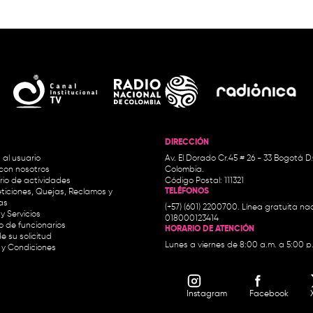
DIRECCIÓN
 al usuario
Av. El Dorado Cr.45 # 26 - 33 Bogotá D
con nosotros
Colombia.
io de actividades
Código Postal: 111321
TELÉFONOS
ticiones, Quejas, Reclamos y
as
(+57) (601) 2200700. Línea gratuita nac
y Servicios
018000123414
io de funcionarios
HORARIO DE ATENCIÓN
e su solicitud
Lunes a viernes de 8:00 a.m. a 5:00 p
 y Condiciones
Instagram
Facebook