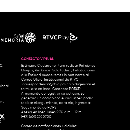
CONTACTO VIRTUAL
.C.
Estimado Ciudadano: Para radicar Peticiones,
Quejas, Reclamos, Solicitudes y Felicitaciones
a la Entidad puede remitir lo pertinente al
Correo Oficial Institucional de RTVC
correspondencia@rtvc.gov.co
o diligenciar el
ional:
formulario en línea:
Contacto PQRSD.
Al momento de registrar su petición, se
generará un código con el cual usted podrá
.m.
realizar el seguimiento, para ello, ingrese a:
Seguimiento de PQRS
Asesor en línea: lunes 9:30 a.m. - 12 m.
(+57) (601) 2200700
X
Correo de notificaciones judiciales: