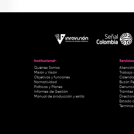
Institucional-
Servicios
Quiénes Somos
Atención
Misión y Visión
Trabaja 
Objetivos y funciones
Calendar
Normatividad
Buzón Pe
Políticas y Planes
Denunci
Informes de Gestión
Trámites 
Manual de producción y estilo
Director
Estado d
Términos