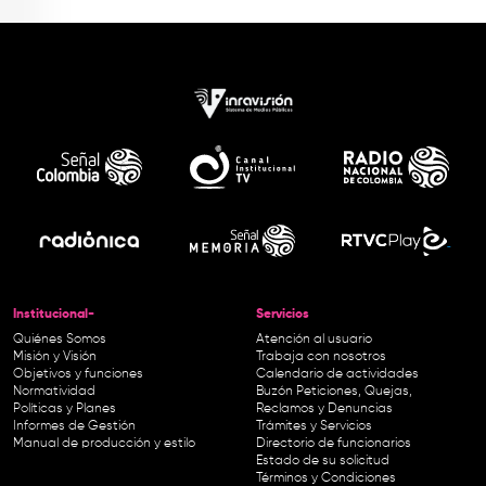
Institucional-
Servicios
Quiénes Somos
Atención al usuario
Misión y Visión
Trabaja con nosotros
Objetivos y funciones
Calendario de actividades
Normatividad
Buzón Peticiones, Quejas,
Políticas y Planes
Reclamos y Denuncias
Informes de Gestión
Trámites y Servicios
Manual de producción y estilo
Directorio de funcionarios
Estado de su solicitud
Términos y Condiciones