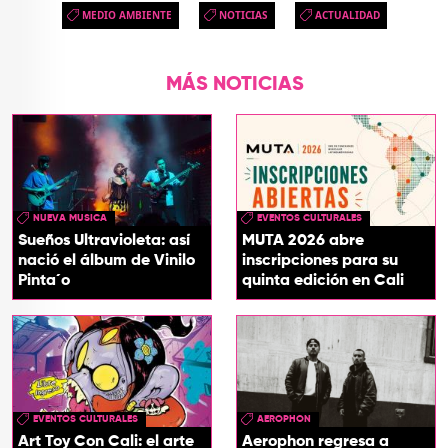
MEDIO AMBIENTE
NOTICIAS
ACTUALIDAD
MÁS NOTICIAS
NUEVA MUSICA
EVENTOS CULTURALES
Sueños Ultravioleta: así
MUTA 2026 abre
nació el álbum de Vinilo
inscripciones para su
Pinta´o
quinta edición en Cali
EVENTOS CULTURALES
AEROPHON
Art Toy Con Cali: el arte
Aerophon regresa a