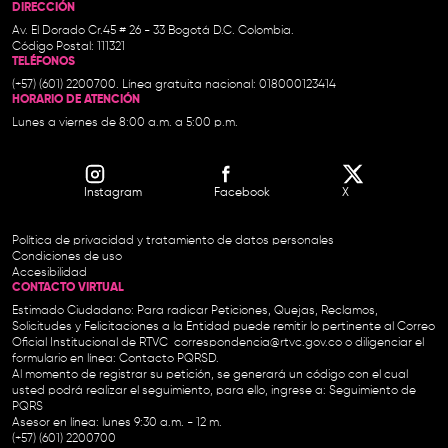
DIRECCIÓN
Av. El Dorado Cr.45 # 26 - 33 Bogotá D.C. Colombia.
Código Postal: 111321
TELÉFONOS
(+57) (601) 2200700. Línea gratuita nacional: 018000123414
HORARIO DE ATENCIÓN
Lunes a viernes de 8:00 a.m. a 5:00 p.m.
Instagram
Facebook
X
Política de privacidad y tratamiento de datos personales
Condiciones de uso
Accesibilidad
CONTACTO VIRTUAL
Estimado Ciudadano: Para radicar Peticiones, Quejas, Reclamos,
Solicitudes y Felicitaciones a la Entidad puede remitir lo pertinente al Correo
Oficial Institucional de RTVC
correspondencia@rtvc.gov.co
o diligenciar el
formulario en línea:
Contacto PQRSD.
Al momento de registrar su petición, se generará un código con el cual
usted podrá realizar el seguimiento, para ello, ingrese a:
Seguimiento de
PQRS
Asesor en línea: lunes 9:30 a.m. - 12 m.
(+57) (601) 2200700