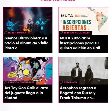
NUEVA MUSICA
EVENTOS CULTURALES
Sueños Ultravioleta: así
MUTA 2026 abre
nació el álbum de Vinilo
inscripciones para su
Pinta´o
quinta edición en Cali
EVENTOS CULTURALES
AEROPHON
Art Toy Con Cali: el arte
Aerophon regresa a
del juguete llega a la
Bogotá con Ruzto y
ciudad
Frank Takuma en
concierto