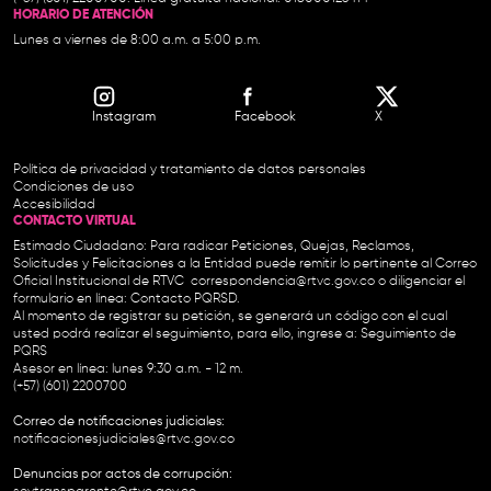
HORARIO DE ATENCIÓN
Lunes a viernes de 8:00 a.m. a 5:00 p.m.
Instagram
Facebook
X
Política de privacidad y tratamiento de datos personales
Condiciones de uso
Accesibilidad
CONTACTO VIRTUAL
Estimado Ciudadano: Para radicar Peticiones, Quejas, Reclamos,
Solicitudes y Felicitaciones a la Entidad puede remitir lo pertinente al Correo
Oficial Institucional de RTVC
correspondencia@rtvc.gov.co
o diligenciar el
formulario en línea:
Contacto PQRSD.
Al momento de registrar su petición, se generará un código con el cual
usted podrá realizar el seguimiento, para ello, ingrese a:
Seguimiento de
PQRS
Asesor en línea: lunes 9:30 a.m. - 12 m.
(+57) (601) 2200700
Correo de notificaciones judiciales:
notificacionesjudiciales@rtvc.gov.co
Denuncias por actos de corrupción: